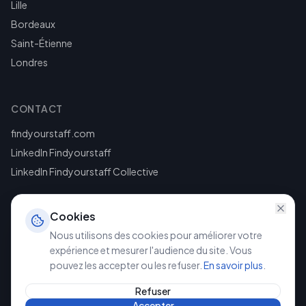
Lille
Bordeaux
Saint-Étienne
Londres
CONTACT
findyourstaff.com
LinkedIn Findyourstaff
LinkedIn Findyourstaff Collective
Cookies
Nous utilisons des cookies pour améliorer votre
expérience et mesurer l'audience du site. Vous
pouvez les accepter ou les refuser.
En savoir plus
.
©
2026
Findyourstaff. Tous droits réservés.
Mentions légales
Politique de confidentialité
Refuser
Accepter