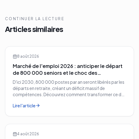
CONTINUER LA LECTURE
Articles similaires
8 août 2026
Marché de l'emploi 2026 : anticiper le départ
de 800 000 seniors et le choc des
compétences
D'ici 2030, 800 000 postes par an seront libérés par les
départs en retraite, créant un déficit massif de
compétences. Découvrez comment transformer ce défi
démographique en avantage compétitif pour votre
Lire l'article
entreprise.
4 août 2026