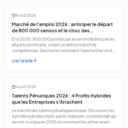
8 août 2026
Marché de l'emploi 2026 : anticiper le départ
de 800 000 seniors et le choc des
compétences
D'ici 2030, 800 000 postes par an seront libérés par les
départs en retraite, créant un déficit massif de
compétences. Découvrez comment transformer ce défi
démographique en avantage compétitif pour votre
Lire l'article
entreprise.
4 août 2026
Talents Pénuriques 2026 : 4 Profils Hybrides
que les Entreprises s'Arrachent
Le marché des talents pénuriques évolue. Découvrez les
4 profils hybrides (tech, santé, industrie, commercial) qui
seront cruciaux en 2026 et comment les attirer avant
vos concurrents.