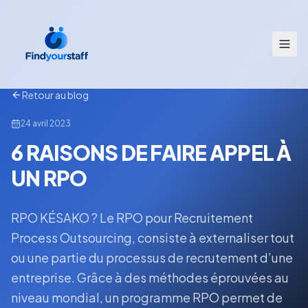
Retour au blog
24 avril 2023
6 RAISONS DE FAIRE APPEL À
UN RPO
RPO KÉSAKO ? Le RPO pour Recruitement
Process Outsourcing, consiste à externaliser tout
ou une partie du processus de recrutement d’une
entreprise. Grâce à des méthodes éprouvées au
niveau mondial, un programme RPO permet de