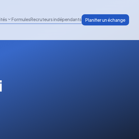
ités
Formules
Recruteurs indépendants
Planifier un échange
i