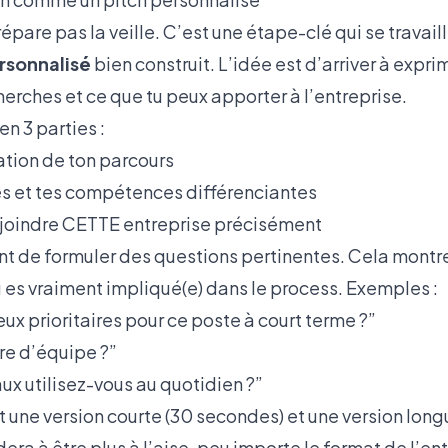
répare pas la veille. C’est une étape-clé qui se travail
rsonnalisé
bien construit. L’idée est d’arriver à expri
cherches et ce que tu peux apporter à l’entreprise.
en 3 parties :
tion de ton parcours
lés et tes compétences différenciantes
ejoindre CETTE entreprise précisément
ant de formuler des questions pertinentes. Cela montre
u es vraiment impliqué(e) dans le process. Exemples :
eux prioritaires pour ce poste à court terme ?”
ure d’équipe ?”
aux utilisez-vous au quotidien ?”
une version courte (30 secondes) et une version long
dera à être plus à l’aise, peu importe le format de l’ent