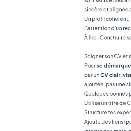
sincère et alignée 
Un profil cohérent
l’attention d’un r
À lire :
Construire s
Soigner son CV et s
Pour
se démarquer
par un
CV clair, vi
ajoutée, pas une si
Quelques bonnes p
Utilise un titre de 
Structure tes expér
Ajoute des liens (po
Intègre des mots-cl