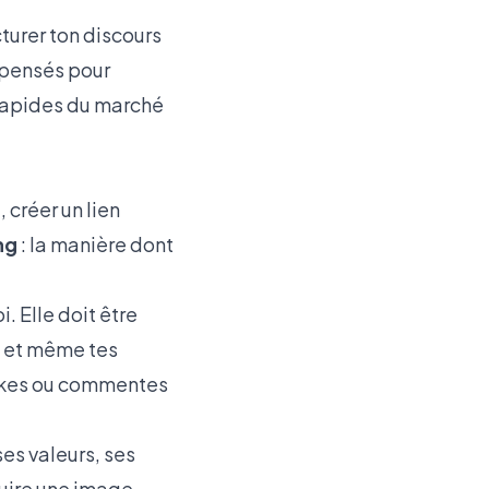
cturer ton discours
 pensés pour
 rapides du marché
, créer un lien
ng
: la manière dont
. Elle doit être
o, et même tes
likes ou commentes
ses valeurs, ses
truire une image