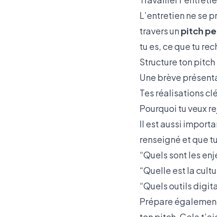
L’entretien ne se p
travers un
pitch pe
tu es, ce que tu re
Structure ton pitch 
Une brève présenta
Tes réalisations c
Pourquoi tu veux r
Il est aussi import
renseigné et que t
“Quels sont les enj
“Quelle est la cult
“Quels outils digit
Prépare également 
ton pitch. Cela t’ai