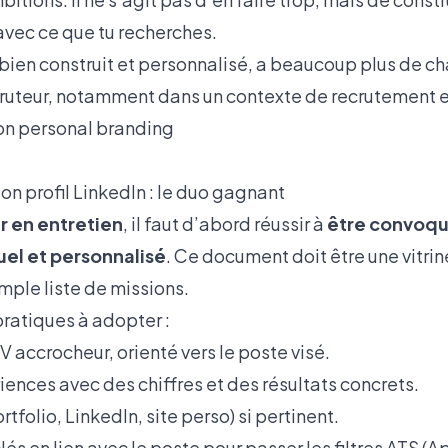
avec ce que tu recherches.
, bien construit et personnalisé, a beaucoup plus de c
ecruteur, notamment dans un contexte de recrutement e
on personal branding
on profil LinkedIn : le duo gagnant
 en entretien
, il faut d’abord réussir à
être convoq
suel et personnalisé
. Ce document doit être une vitrin
mple liste de missions.
ratiques à adopter :
CV accrocheur, orienté vers le poste visé.
iences avec des chiffres et des résultats concrets.
rtfolio, LinkedIn, site perso) si pertinent.
és en lien avec le poste pour passer les filtres ATS (