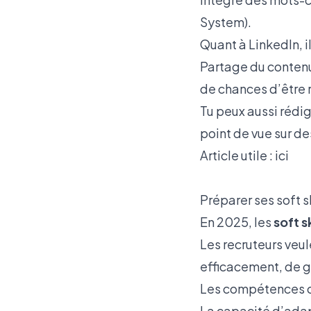
System).
Quant à LinkedIn, i
Partage du contenu
de chances d’être 
Tu peux aussi rédig
point de vue sur de
Article utile :
ici
Préparer ses soft sk
En 2025, les
soft sk
Les recruteurs ve
efficacement, de gé
Les compétences c
La capacité d’ada