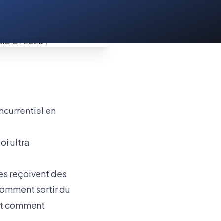
i ultra
ses reçoivent des
comment sortir du
Et comment