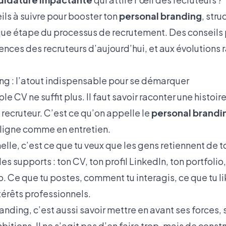
eils à suivre pour booster ton
personal branding
, stru
aque étape du processus de recrutement. Des conseils
ences des recruteurs d’aujourd’hui, et aux évolutions
ng : l’atout indispensable pour se démarquer
le CV ne suffit plus. Il faut savoir raconter une histoire
recruteur. C’est ce qu’on appelle le
personal brandi
n ligne comme en entretien.
le, c’est ce que tu veux que les gens retiennent de toi
les supports : ton CV, ton profil LinkedIn, ton portfoli
o. Ce que tu postes, comment tu interagis, ce que tu 
ntérêts professionnels.
nding, c’est aussi savoir mettre en avant ses forces, 
mbitions. Il ne s’agit pas d’en faire trop, mais de cons