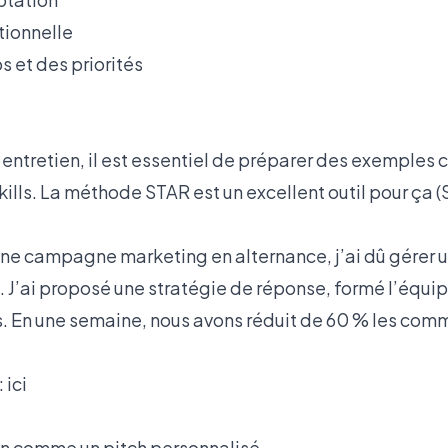
tionnelle
 et des priorités
entretien, il est essentiel de préparer des exemples 
skills. La méthode STAR est un excellent outil pour ça (
une campagne marketing en alternance, j’ai dû gérer u
. J’ai proposé une stratégie de réponse, formé l’équi
urs. En une semaine, nous avons réduit de 60 % les com
:
ici
ien comme un pitch personnalisé