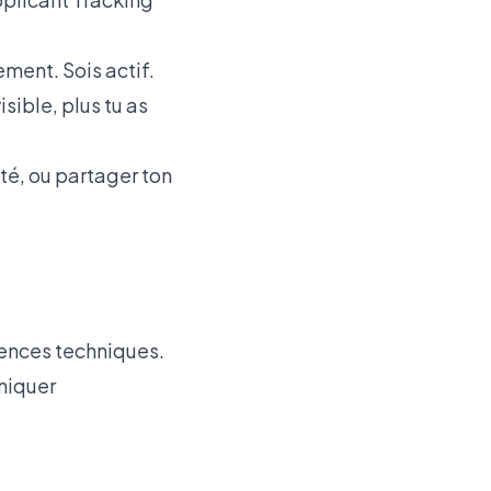
ement. Sois actif.
ible, plus tu as
ité, ou partager ton
ences techniques.
niquer