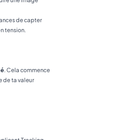
hances de capter
n tension.
ué
. Cela commence
e de ta valeur
Applicant Tracking