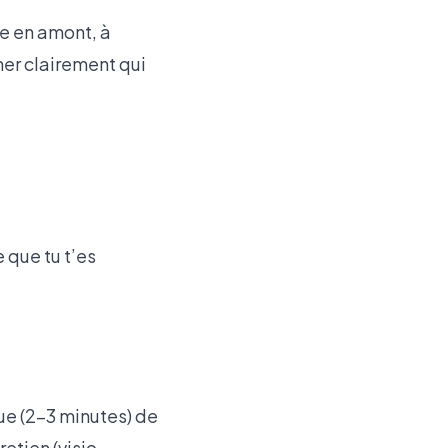
le en amont, à
mer clairement qui
 que tu t’es
ue (2-3 minutes) de
retien (visio,