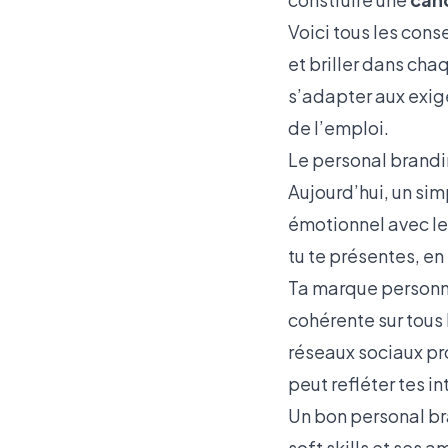
Voici tous les cons
et briller dans ch
s’adapter aux exig
de l’emploi.
Le personal brandi
Aujourd’hui, un simp
émotionnel avec le 
tu te présentes, e
Ta marque personnel
cohérente sur tous 
réseaux sociaux pr
peut refléter tes i
Un bon personal bra
soft skills et ses a