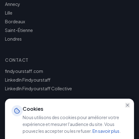
Annecy
Lille
Bordeaux
Saint-Étienne
Londres
CONTACT
findyourstaff.com
LinkedIn Findyourstaff
LinkedIn Findyourstaff Collective
Cookies
Nous utilisons des cookies pour améliorer votre
expérience et mesurer l'audience du site. Vous
pouvez les accepter ou les refuser.
En savoir plus
.
©
2026
Findyourstaff. Tous droits réservés.
Mentions légales