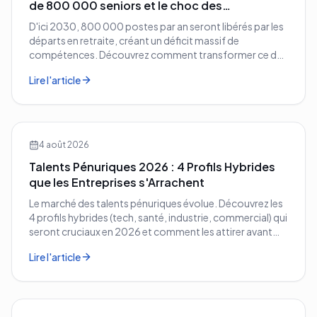
de 800 000 seniors et le choc des
compétences
D'ici 2030, 800 000 postes par an seront libérés par les
départs en retraite, créant un déficit massif de
compétences. Découvrez comment transformer ce défi
démographique en avantage compétitif pour votre
Lire l'article
entreprise.
4 août 2026
Talents Pénuriques 2026 : 4 Profils Hybrides
que les Entreprises s'Arrachent
Le marché des talents pénuriques évolue. Découvrez les
4 profils hybrides (tech, santé, industrie, commercial) qui
seront cruciaux en 2026 et comment les attirer avant
vos concurrents.
Lire l'article