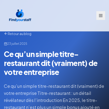
Retour au blog
23 juillet 2025
Ce qu’un simple titre-
restaurant dit (vraiment) de
votre entreprise
Ce qu’un simple titre-restaurant dit (vraiment) de
votre entreprise Titre-restaurant : un détail
révélateur dès l’introduction En 2025, le titre-
restaurant n’est plus un simple bonus ajouté en