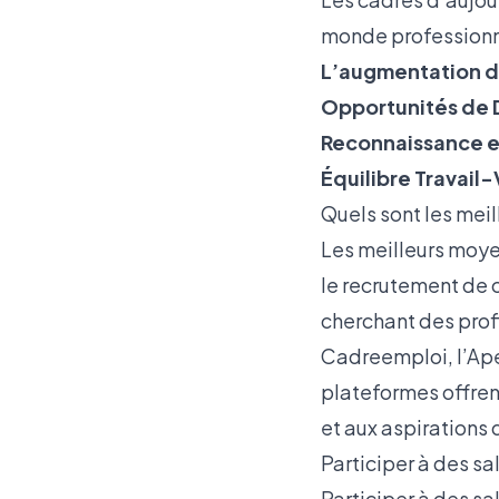
monde professionne
L’augmentation d
Opportunités de 
Reconnaissance et
Équilibre Travail
Quels sont les mei
Les meilleurs moye
le recrutement de 
cherchant des prof
Cadreemploi
,
l’Ap
plateformes offren
et aux aspirations 
Participer à des sa
Participer à des s