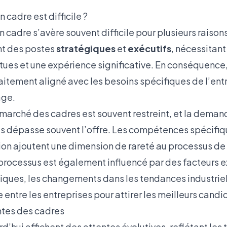
 cadre est difficile ?
 cadre s’avère souvent difficile pour plusieurs raiso
nt des postes
stratégiques
et
exécutifs
, nécessitan
es et une expérience significative. En conséquence,
aitement aligné avec les besoins spécifiques de l’ent
age.
arché des cadres est souvent restreint, et la deman
s dépasse souvent l’offre. Les compétences spécifiq
tion ajoutent une dimension de rareté au processus de
processus est également influencé par des facteurs ex
ques, les changements dans les tendances industriell
entre les entreprises pour attirer les meilleurs candi
ntes des cadres
d’hui affichent des attentes évolutives, reflétant le