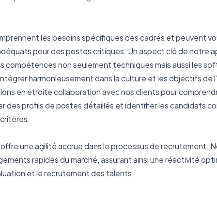
mprennent les besoins spécifiques des cadres et peuvent vou
 adéquats pour des postes critiques. Un aspect clé de notre ap
es compétences non seulement techniques mais aussi les soft s
intégrer harmonieusement dans la culture et les objectifs de l’
llons en étroite collaboration avec nos clients pour comprendr
r des profils de postes détaillés et identifier les candidats c
critères.
offre une agilité accrue dans le processus de recrutement. N
ments rapides du marché, assurant ainsi une réactivité opti
évaluation et le recrutement des talents.