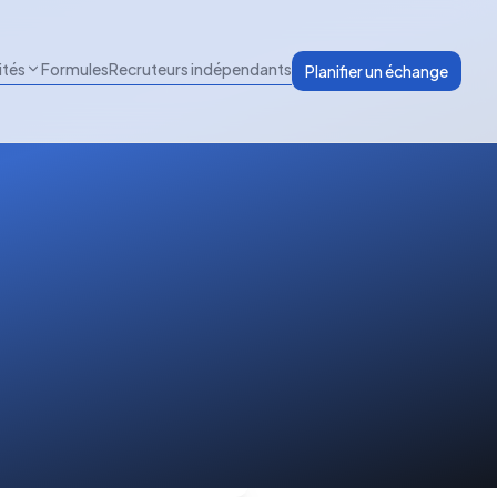
ités
Formules
Recruteurs indépendants
Planifier un échange