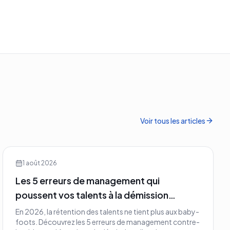
Voir tous les articles
1 août 2026
Les 5 erreurs de management qui
poussent vos talents à la démission
silencieuse en 2026
En 2026, la rétention des talents ne tient plus aux baby-
foots. Découvrez les 5 erreurs de management contre-