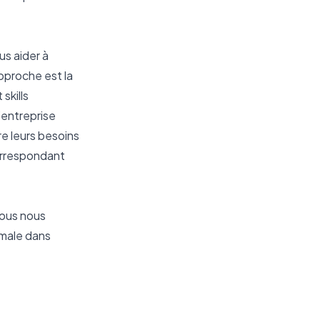
s aider à 
proche est la 
kills 
entreprise 
e leurs besoins 
orrespondant 
ous nous 
male dans 