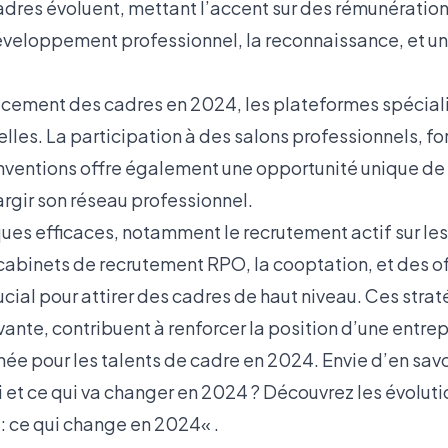
adres évoluent, mettant l’accent sur des rémunération
veloppement professionnel, la reconnaissance, et un é
cacement des cadres en 2024, les plateformes spécial
lles. La participation à des salons professionnels, f
nventions offre également une opportunité unique de
argir son réseau professionnel.
ues efficaces, notamment le recrutement actif sur les
s cabinets de recrutement RPO, la cooptation, et des 
ucial pour attirer des cadres de haut niveau. Ces str
nte, contribuent à renforcer la position d’une entrep
e pour les talents de cadre en 2024. Envie d’en savoi
et ce qui va changer en 2024 ? Découvrez les évolutio
 : ce qui change en 2024
« .