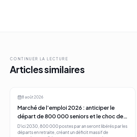
CONTINUER LA LECTURE
Articles similaires
8 août 2026
Marché de l'emploi 2026 : anticiper le
départ de 800 000 seniors et le choc des
compétences
D'ici 2030, 800 000 postes par an seront libérés par les
départs en retraite, créant un déficit massif de