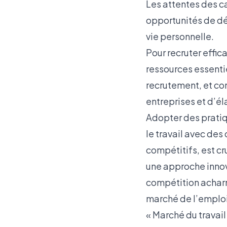
Les attentes des c
opportunités de dé
vie personnelle.
Pour recruter effi
ressources essentie
recrutement, et co
entreprises et d’él
Adopter des pratiq
le travail avec de
compétitifs, est cr
une approche innova
compétition acharné
marché de l’emploi 
«
Marché du travail