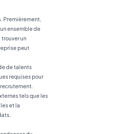
ns. Premièrement,
t un ensemble de
 trouver un
reprise peut
de de talents
ues requises pour
 recrutement.
ternes tels que les
es et la
dats.
s tendances du