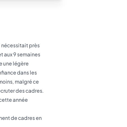
 nécessitait près
et aux 9 semaines
e une légère
fiance dans les
moins, malgré ce
ecruter des cadres.
cette année
ement de cadres en