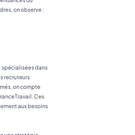
res, on observe :
i spécialisées dans
s recruteurs
ommés, on compte
ranceTravail. Ces
quement aux besoins
te une stratégie