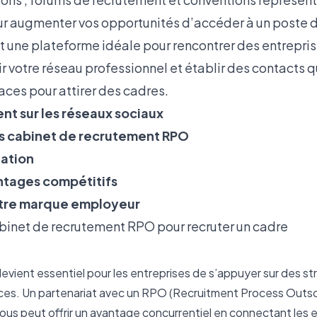
r augmenter vos opportunités d’accéder à un poste 
 une plateforme idéale pour rencontrer des entrepri
r votre réseau professionnel et établir des contacts qu
aces pour attirer des cadres.
nt sur les réseaux sociaux
es cabinet de recrutement RPO
tation
ntages compétitifs
otre marque employeur
abinet de recrutement RPO pour recruter un cadre
 devient essentiel pour les entreprises de s’appuyer sur des st
ces. Un partenariat avec un RPO (Recruitment Process Outso
us peut offrir un avantage concurrentiel en connectant les e