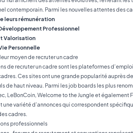
l contemporain. Parmi les nouvelles attentes des cad
e leurs rémunération
Développement Professionnel
 Valorisation
-Vie Personnelle
lleur moyen de recruter un cadre
ns de recruter un cadre sont les plateformes d’emplo
cadres. Ces sites ont une grande popularité auprès de
ils de haut niveau. Parmi les job boards les plus ren
ec
,
LeBonCoin
,
Welcome to the Jungle
et également F
t une variété d’annonces qui correspondent spécifi
des cadres.
lons professionnels
alons , forums de recrutement et conventions représen