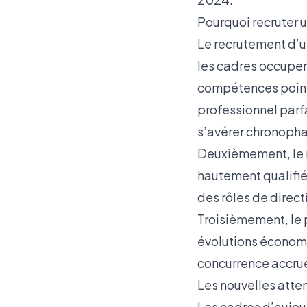
Pourquoi recruter un
Le recrutement d’un
les cadres occupe
compétences pointu
professionnel parf
s’avérer chronoph
Deuxièmement, le m
hautement qualifié
des rôles de direc
Troisièmement, le 
évolutions économi
concurrence accrue 
Les nouvelles atte
Les cadres d’aujour