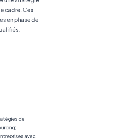
de cadre. Ces
ses en phase de
alifiés.
ratégies de 
urcing) 
ntreprises avec 