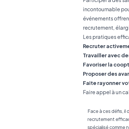
incontournable pou
événements offrent
recrutement, élargi
Les pratiques effic
Recruter activeme
Travailler avec d
Favoriser la coop
Proposer des ava
Faite rayonner v
Faire appel à un c
Face à ces défis, il
recrutement effica
spécialisé comme no