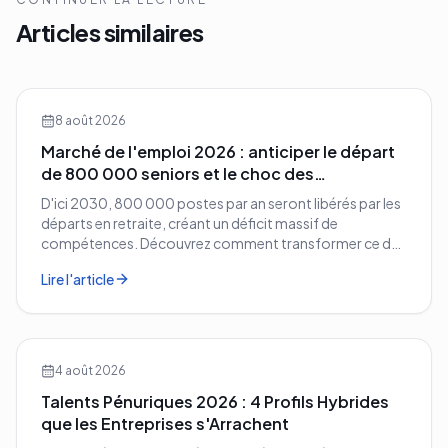
Articles similaires
8 août 2026
Marché de l'emploi 2026 : anticiper le départ
de 800 000 seniors et le choc des
compétences
D'ici 2030, 800 000 postes par an seront libérés par les
départs en retraite, créant un déficit massif de
compétences. Découvrez comment transformer ce défi
démographique en avantage compétitif pour votre
Lire l'article
entreprise.
4 août 2026
Talents Pénuriques 2026 : 4 Profils Hybrides
que les Entreprises s'Arrachent