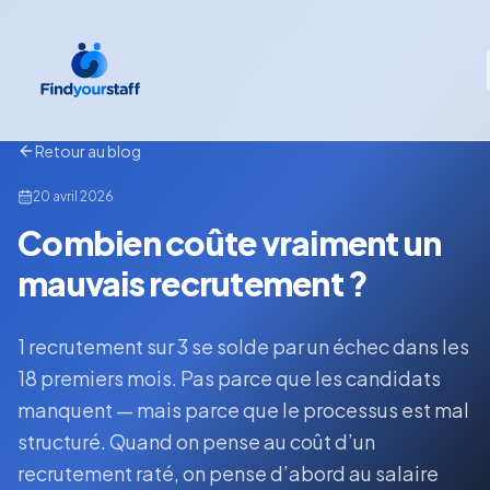
Retour au blog
20 avril 2026
Combien coûte vraiment un
mauvais recrutement ?
1 recrutement sur 3 se solde par un échec dans les
18 premiers mois. Pas parce que les candidats
manquent — mais parce que le processus est mal
structuré. Quand on pense au coût d’un
recrutement raté, on pense d’abord au salaire