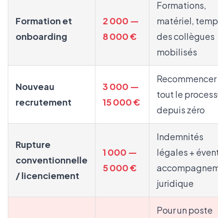
Formations,
Formation et
2 000 —
matériel, temp
onboarding
8 000 €
des collègues
mobilisés
Recommencer
Nouveau
3 000 —
tout le proces
recrutement
15 000 €
depuis zéro
Indemnités
Rupture
1 000 —
légales + éven
conventionnelle
5 000 €
accompagnem
/ licenciement
juridique
Pour un poste