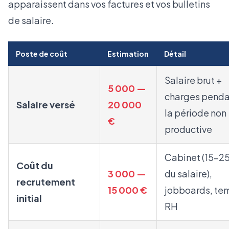
apparaissent dans vos factures et vos bulletins
de salaire.
Poste de coût
Estimation
Détail
Salaire brut +
5 000 —
charges penda
Salaire versé
20 000
la période non
€
productive
Cabinet (15-2
Coût du
3 000 —
du salaire),
recrutement
15 000 €
jobboards, te
initial
RH