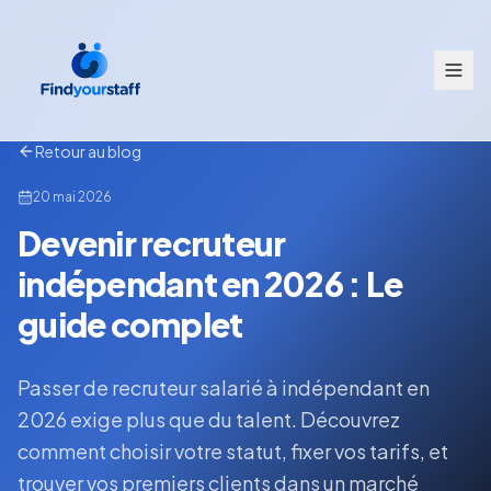
Retour au blog
20 mai 2026
Devenir recruteur
indépendant en 2026 : Le
guide complet
Passer de recruteur salarié à indépendant en
2026 exige plus que du talent. Découvrez
comment choisir votre statut, fixer vos tarifs, et
trouver vos premiers clients dans un marché