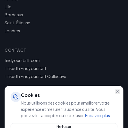
Lille
Bordeaux
Saint-Étienne
Londres
CONTACT
findyourstaff.com
LinkedIn Findyourstaff
LinkedIn Findyourstaff Collective
Cookies
Nous utilisons des cookies pour améliorer votre
expérience et mesurer l'audience du site. Vous
pouvez les accepter ou les refuser.
En savoir plus
.
©
2026
Findyourstaff. Tous droits réservés.
Mentions légales
Politique de confidentialité
Refuser