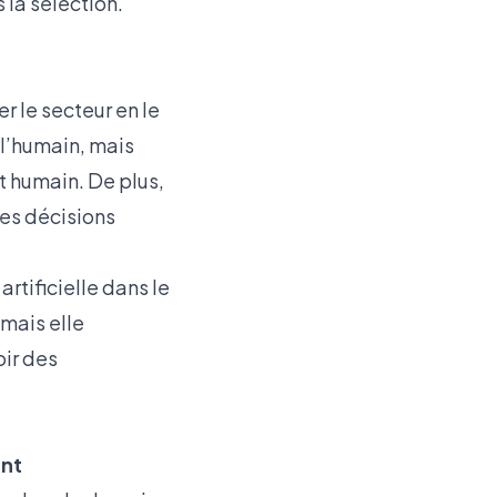
 la sélection.
r le secteur en le
 l’humain, mais
t humain. De plus,
des décisions
artificielle dans le
 mais elle
oir des
ent