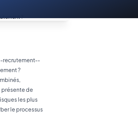
utement ?
ombinés,
IA présente de
isques les plus
rber le processus