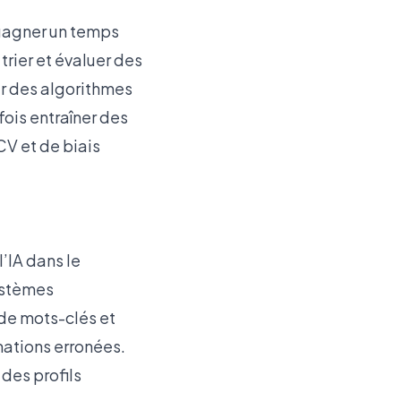
e gagner un temps
trier et évaluer des
ur des algorithmes
fois entraîner des
CV et de biais
l’IA dans le
systèmes
 de mots-clés et
mations erronées.
des profils