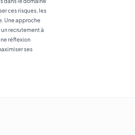
tés dans le domaine
r ces risques, les
ne. Une approche
 un recrutement à
une réflexion
 maximiser ses