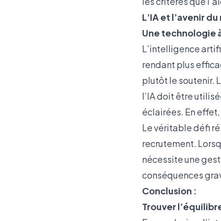
les critères que l’
L’IA et l’avenir d
Une technologie à
L’intelligence artif
rendant plus effica
plutôt le soutenir.
l’IA doit être util
éclairées. En effet
Le véritable défi ré
recrutement. Lorsqu’
nécessite une gesti
conséquences grave
Conclusion :
Trouver l’équilib