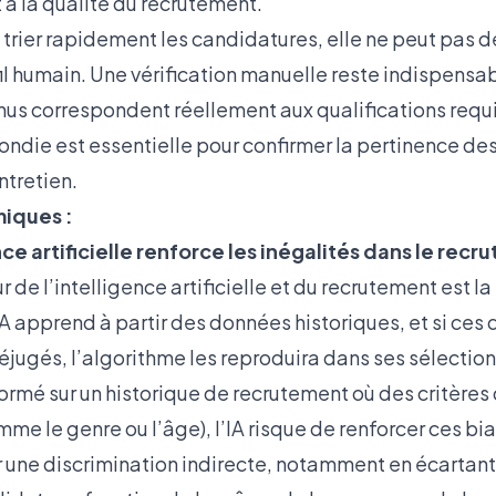
it à la qualité du recrutement.
à trier rapidement les candidatures, elle ne peut pas d
fil humain. Une vérification manuelle reste indispensa
enus correspondent réellement aux qualifications requ
fondie est essentielle pour confirmer la pertinence de
entretien.
miques :
ce artificielle renforce les inégalités dans le rec
r de l’intelligence artificielle et du recrutement est l
IA apprend à partir des données historiques, et si ces
jugés, l’algorithme les reproduira dans ses sélection
ormé sur un historique de recrutement où des critères
mme le genre ou l’âge), l’IA risque de renforcer ces bia
r une discrimination indirecte, notamment en écartant