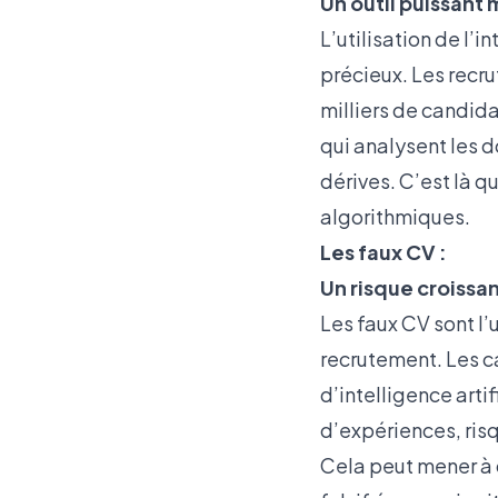
Un outil puissant 
L’utilisation de l’
précieux. Les recru
milliers de candid
qui analysent les d
dérives. C’est là q
algorithmiques.
Les faux CV :
Un risque croissan
Les faux CV sont l’
recrutement. Les ca
d’intelligence art
d’expériences, ris
Cela peut mener à 