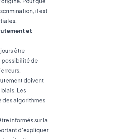
 origine. Pour que
scrimination, il est
tiales.
crutement et
ujours être
 possibilité de
’erreurs.
ecrutement doivent
 biais. Les
té des algorithmes
être informés sur la
portant d’expliquer