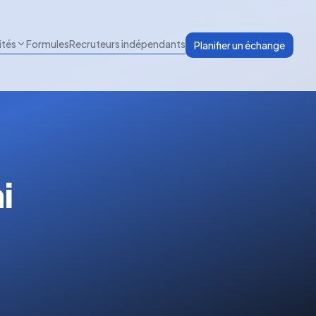
ités
Formules
Recruteurs indépendants
Planifier un échange
i