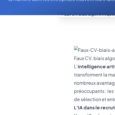
Faux CV, biais algo
L’
intelligence arti
transforment la man
nombreux avantages,
préoccupants : les 
de sélection et ent
L’IA dans le recru