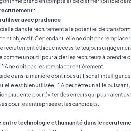
algorithme prend en compte et de clarifier son rôle dans
u recrutement :
 utiliser avec prudence
icielle dans le recrutement a le potentiel de transforme
ce et objectif. Cependant, elle ne doit pas remplacer
 Le recrutement éthique nécessite toujours un jugemen
isée comme un outil pour aider les recruteurs à prendre 
, l’IA ne doit pas les remplacer entièrement.
side dans la manière dont nous utilisons l’intelligence 
elle est bien utilisée, l’IA peut être un allié puissant,
on prudente pour éviter des erreurs qui pourraient av
s pour les entreprises et les candidats.
re entre technologie et humanité dans le recrutem