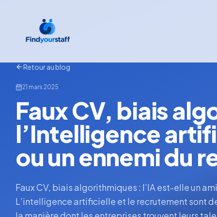
Retour au blog
21 mars 2025
Faux CV, biais alg
l’Intelligence artif
ou un ennemi du r
Faux CV, biais algorithmiques : l’IA est-elle un a
L’intelligence artificielle et le recrutement sont
la manière dont les entreprises trouvent leurs tal