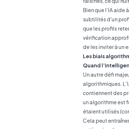
falsifiés, ce qui nu
Bien que l’IA aide 
subtilités d’un pro
que les profils ret
vérification appro
de les inviter à un 
Les biais algorith
Quand l’intelligen
Un autre défi majeu
algorithmiques. L’
contiennent des pré
un algorithme est f
étaient utilisés (co
Cela peut entraîne