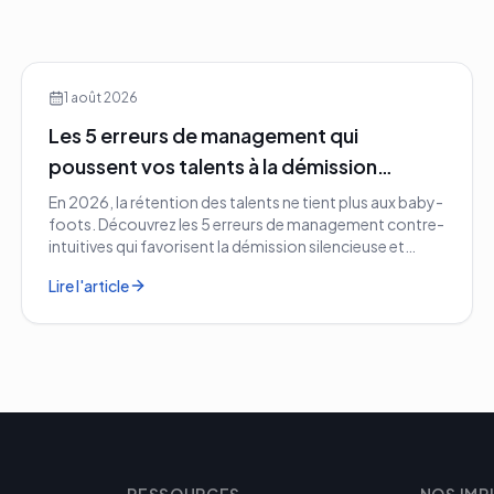
1 août 2026
Les 5 erreurs de management qui
poussent vos talents à la démission
silencieuse en 2026
En 2026, la rétention des talents ne tient plus aux baby-
foots. Découvrez les 5 erreurs de management contre-
intuitives qui favorisent la démission silencieuse et
comment les corriger avant qu'il ne soit trop tard.
Lire l'article