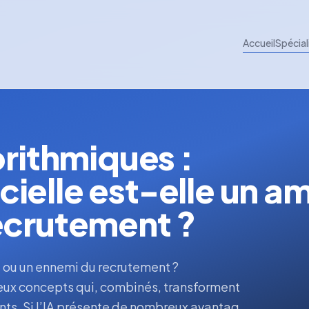
Accueil
Spécial
orithmiques :
icielle est-elle un am
ecrutement ?
mi ou un ennemi du recrutement ?
 deux concepts qui, combinés, transforment
ents. Si l’IA présente de nombreux avantag