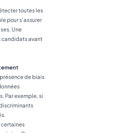
étecter toutes les
ble pour s’assurer
ises. Une
s candidats avant
rutement
a présence de biais
 données
s. Par exemple, si
 discriminants
is.
 certaines