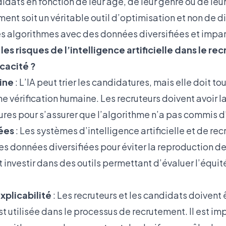
dats en fonction de leur âge, de leur genre ou de leur
ment soit un véritable outil d’optimisation et non de di
es algorithmes avec des données diversifiées et impar
s risques de l’intelligence artificielle dans le re
cacité ?
ine
: L’IA peut trier les candidatures, mais elle doit to
vérification humaine. Les recruteurs doivent avoir la
ures pour s’assurer que l’algorithme n’a pas commis d
ées
: Les systèmes d’intelligence artificielle et de r
s données diversifiées pour éviter la reproduction de
 investir dans des outils permettant d’évaluer l’équi
xplicabilité
: Les recruteurs et les candidats doivent 
st utilisée dans le processus de recrutement. Il est im