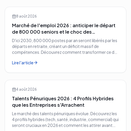
8 août 2026
Marché de l'emploi 2026 : anticiper le départ
de 800 000 seniors et le choc des
compétences
D'ici 2030, 800 000 postes par an seront libérés par les
départs en retraite, créant un déficit massif de
compétences. Découvrez comment transformer ce défi
démographique en avantage compétitif pour votre
Lire l'article
entreprise.
4 août 2026
Talents Pénuriques 2026 : 4 Profils Hybrides
que les Entreprises s'Arrachent
Le marché des talents pénuriques évolue. Découvrez les
4 profils hybrides (tech, santé, industrie, commercial) qui
seront cruciaux en 2026 et comment les attirer avant