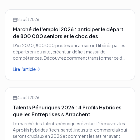
8 août 2026
Marché de l'emploi 2026 : anticiper le départ
de 800 000 seniors et le choc des
compétences
D'ici 2030, 800 000 postes par an seront libérés par les
départs en retraite, créant un déficit massif de
compétences. Découvrez comment transformer ce défi
démographique en avantage compétitif pour votre
Lire l'article
entreprise.
4 août 2026
Talents Pénuriques 2026 : 4 Profils Hybrides
que les Entreprises s'Arrachent
Le marché des talents pénuriques évolue. Découvrez les
4 profils hybrides (tech, santé, industrie, commercial) qui
seront cruciaux en 2026 et comment les attirer avant