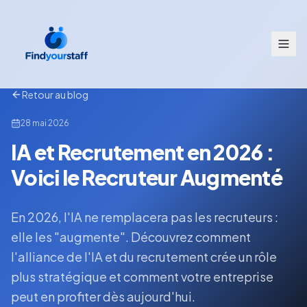
Retour au blog
28 mai 2026
IA et Recrutement en 2026 :
Voici le Recruteur Augmenté
En 2026, l'IA ne remplacera pas les recruteurs :
elle les "augmente". Découvrez comment
l'alliance de l'IA et du recrutement crée un rôle
plus stratégique et comment votre entreprise
peut en profiter dès aujourd'hui.