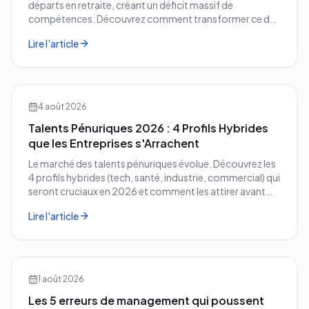
départs en retraite, créant un déficit massif de
compétences. Découvrez comment transformer ce défi
démographique en avantage compétitif pour votre
Lire l'article
entreprise.
4 août 2026
Talents Pénuriques 2026 : 4 Profils Hybrides
que les Entreprises s'Arrachent
Le marché des talents pénuriques évolue. Découvrez les
4 profils hybrides (tech, santé, industrie, commercial) qui
seront cruciaux en 2026 et comment les attirer avant
vos concurrents.
Lire l'article
1 août 2026
Les 5 erreurs de management qui poussent