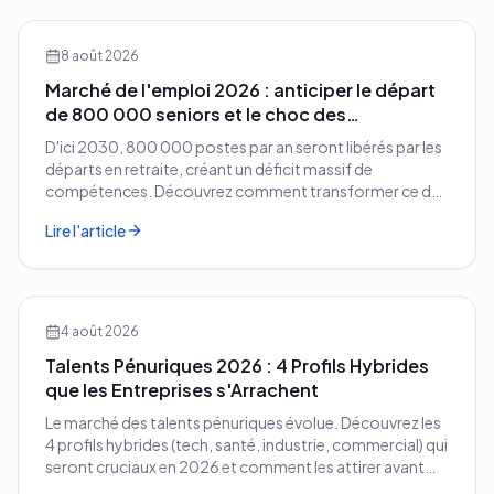
8 août 2026
Marché de l'emploi 2026 : anticiper le départ
de 800 000 seniors et le choc des
compétences
D'ici 2030, 800 000 postes par an seront libérés par les
départs en retraite, créant un déficit massif de
compétences. Découvrez comment transformer ce défi
démographique en avantage compétitif pour votre
Lire l'article
entreprise.
4 août 2026
Talents Pénuriques 2026 : 4 Profils Hybrides
que les Entreprises s'Arrachent
Le marché des talents pénuriques évolue. Découvrez les
4 profils hybrides (tech, santé, industrie, commercial) qui
seront cruciaux en 2026 et comment les attirer avant
vos concurrents.