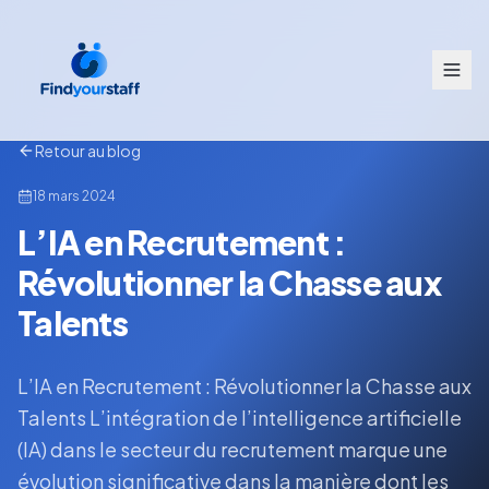
Retour au blog
18 mars 2024
L’IA en Recrutement :
Révolutionner la Chasse aux
Talents
L’IA en Recrutement : Révolutionner la Chasse aux
Talents L’intégration de l’intelligence artificielle
(IA) dans le secteur du recrutement marque une
évolution significative dans la manière dont les