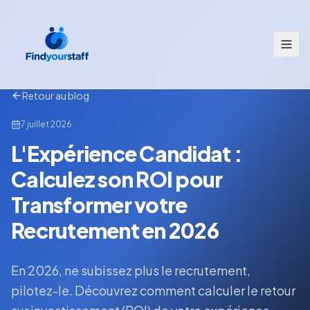
Retour au blog
7 juillet 2026
L'Expérience Candidat :
Calculez son ROI pour
Transformer votre
Recrutement en 2026
En 2026, ne subissez plus le recrutement,
pilotez-le. Découvrez comment calculer le retour