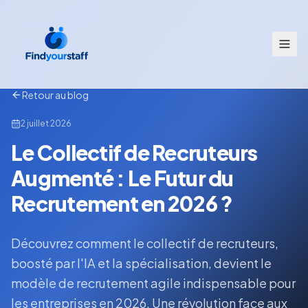
Retour au blog
2 juillet 2026
Le Collectif de Recruteurs
Augmenté : Le Futur du
Recrutement en 2026 ?
Découvrez comment le collectif de recruteurs,
boosté par l'IA et la spécialisation, devient le
modèle de recrutement agile indispensable pour
les entreprises en 2026. Une révolution face aux