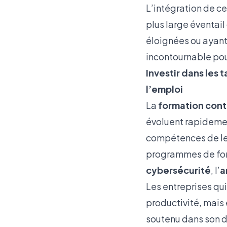
L’intégration de c
plus large éventai
éloignées ou ayant
incontournable pour 
Investir dans les 
l’emploi
La
formation cont
évoluent rapidement
compétences de leur
programmes de for
cybersécurité
, l’
a
Les entreprises qui
productivité, mais e
soutenu dans son d