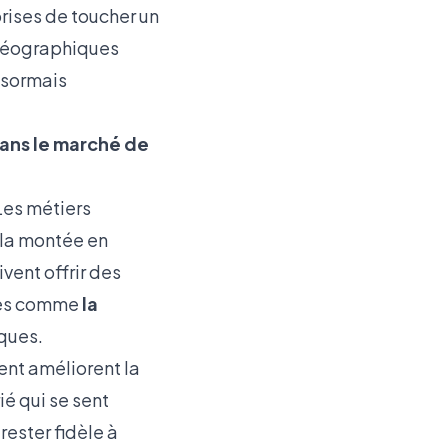
rises de toucher un
 géographiques
ésormais
 dans le marché de
Les métiers
s la montée en
vent offrir des
nes comme
la
ques.
nt améliorent la
ié qui se sent
ester fidèle à