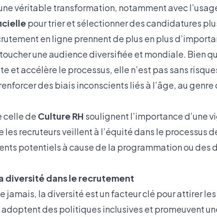
 une véritable transformation, notamment avec l’usag
icielle
pour trier et sélectionner des candidatures pl
rutement en ligne prennent de plus en plus d’import
 toucher une audience diversifiée et mondiale. Bien q
ite et accélère le processus, elle n’est pas sans risques
 renforcer des biais inconscients liés à l’âge, au genre
 celle de
Culture RH
soulignent l’importance d’une v
ue les recruteurs veillent à l’équité dans le processus 
lents potentiels à cause de la programmation ou des
a diversité dans le recrutement
 jamais, la diversité est un facteur clé pour attirer le
i adoptent des politiques inclusives et promeuvent un