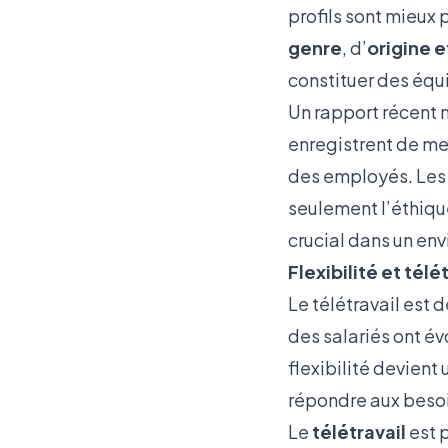
profils sont mieux
genre
, d’
origine 
constituer des équi
Un rapport récent m
enregistrent de mei
des employés. Les 
seulement l’éthique
crucial dans un en
Flexibilité et tél
Le télétravail est
des salariés ont év
flexibilité devient
répondre aux besoi
Le
télétravail
est 