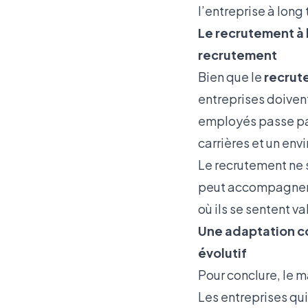
l’entreprise à long
Le recrutement à 
recrutement
Bien que le
recrut
entreprises doiven
employés passe pa
carrières et un env
Le recrutement ne s
peut accompagner l
où ils se sentent v
Une adaptation co
évolutif
Pour conclure, le 
Les entreprises qui