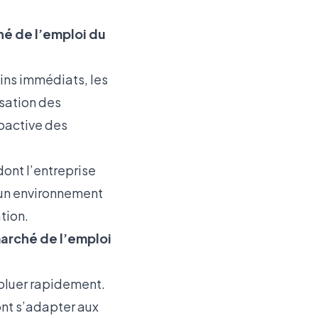
hé de l’emploi du
ins immédiats, les
isation des
oactive des
dont l’entreprise
 un environnement
tion.
marché de l’emploi
voluer rapidement.
ont s’adapter aux