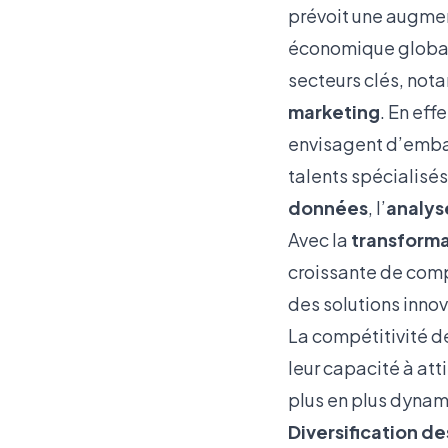
prévoit une augmen
économique global
secteurs clés, not
marketing
. En eff
envisagent d’embau
talents spécialis
données
, l’
analys
Avec la
transform
croissante de comp
des solutions innov
La compétitivité 
leur capacité à atti
plus en plus dynam
Diversification d