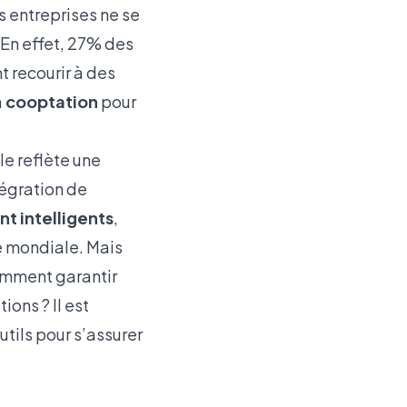
s entreprises ne se
 En effet, 27% des
t recourir à des
a
cooptation
pour
le reflète une
tégration de
nt intelligents
,
le mondiale. Mais
comment garantir
ions ? Il est
utils pour s’assurer