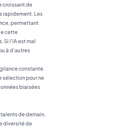
e croissant de
us rapidement. Les
ance, permettant
ue cette
. Si l’IA est mal
 ou à d’autres
igilance constante.
de sélection pour ne
 données biaisées
s talents de demain.
e diversité de