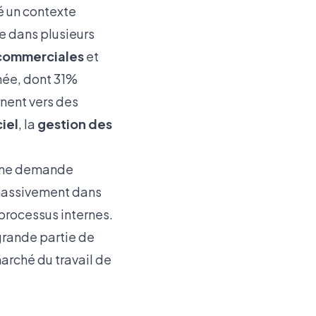
é un contexte
 dans plusieurs
commerciales
et
nnée, dont 31%
nent vers des
iel
, la
gestion des
 une demande
 massivement dans
 processus internes.
rande partie de
 marché du travail de