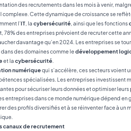
tation des recrutements dans les mois à venir, malgr
 complexe. Cette dynamique de croissance se reflète
amment l’
IT
, la
cybersécurité
, ainsi que les fonctions
et, 78% des entreprises prévoient de recruter cette a
cher davantage qu’en 2024. Les entreprises se tour
és dans des domaines comme le
développement logic
e
et la
cybersécurité
.
ation numérique
qui s’accélère, ces secteurs voient
étences spécialisées. Les entreprises investissent
antes pour sécuriser leurs données et optimiser leurs
des entreprises dans ce monde numérique dépend en g
rer des profils diversifiés et à se réinventer face à un
ique.
es canaux de recrutement