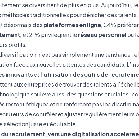
tement se diversifient de plus en plus. Aujourd’hui, le
 méthodes traditionnelles pour dénicher des talents.
ent désormais des
plateformes en ligne
, 24% préfèren
utement
, et 21% privilégient le
réseau personnel
ou l
rs profils.
iversification n’est pas simplement une tendance : el
tion face aux nouvelles attentes des candidats. L’in
s innovants
et
l’utilisation des outils de recruteme
ttent aux entreprises de trouver des talents à l’échel
chnologique soulève aussi des questions cruciales : 
sés restent éthiques et ne renforcent pas les discriminat
recruteurs de contrôler et ajuster régulièrement leurs o
ne sélection juste et équitable.
 du recrutement, vers une digitalisation accélérée