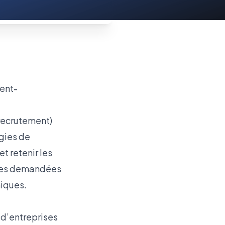
recrutement)
égies de
et retenir les
nces demandées
miques.
 d’entreprises