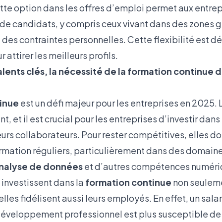
ette option dans les offres d’emploi permet aux entrep
l de candidats, y compris ceux vivant dans des zones
 des contraintes personnelles. Cette flexibilité est d
attirer les meilleurs profils.
talents clés, la nécessité de la formation continue
inue
est un défi majeur pour les entreprises en 2025. 
, et il est crucial pour les entreprises d’investir dan
s collaborateurs. Pour rester compétitives, elles doi
mation réguliers, particulièrement dans des domai
nalyse de données
et d’autres compétences numéri
 investissent dans la
formation continue
non seuleme
lles fidélisent aussi leurs employés. En effet, un salar
éveloppement professionnel est plus susceptible de r