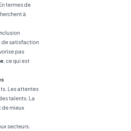
 En termes de
 cherchent à
inclusion
t de satisfaction
vorise pas
me
, ce qui est
és
ats
. Les attentes
des talents. La
t de mieux
ux secteurs.