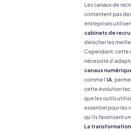
Les canaux de recru
contentent pas des
entreprises utilis
cabinets de recr
dénicher les meilleu
Cependant, cette d
nécessité d’adapta
canaux numérique
comme l’
IA
, perme
cette évolution te
que les outils utili
essentiel pour les 
qu’ils favorisent u
La transformation