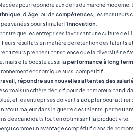
 placées pour répondre aux défis du marché moderne.
ethnique
, d’
âge
, ou de
compétences
, les recruteurs
pes variées pour stimuler l’
innovation
.
ontre que les entreprises favorisant une culture de l’
lleurs résultats en matière de rétention des talents e
recruteurs prennent conscience que la diversité ne fa
, mais elle booste aussi la
performance à long ter
vironnement économique aussi compétitif.
étravail, répondre aux nouvelles attentes des salari
 désormais un critère décisif pour de nombreux candid
olué, et les entreprises doivent s’adapter pour attirer 
 un atout majeur dans la guerre des talents, permettan
ns des candidats tout en optimisant la productivité.
perçu comme un avantage compétitif dans de nombre