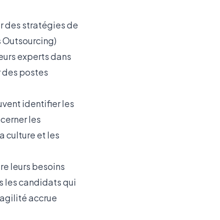
ur des stratégies de
 Outsourcing)
eurs experts dans
r des postes
vent identifier les
cerner les
culture et les
re leurs besoins
s les candidats qui
agilité accrue