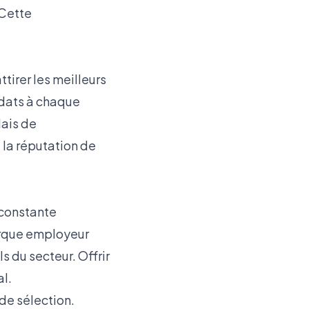
 Cette
tirer les meilleurs
idats à chaque
lais de
 la réputation de
 constante
arque employeur
ls du secteur. Offrir
l.
de sélection.