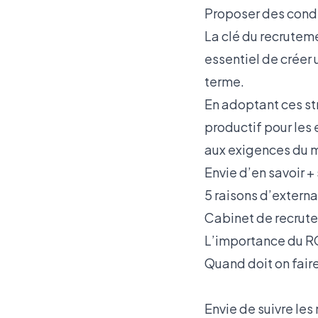
Proposer des condi
La clé du recruteme
essentiel de créer
terme.
En adoptant ces str
productif pour les 
aux exigences du m
Envie d’en savoir + 
5 raisons d’externa
Cabinet de recrute
L’importance du R
Quand doit on fair
Envie de suivre les