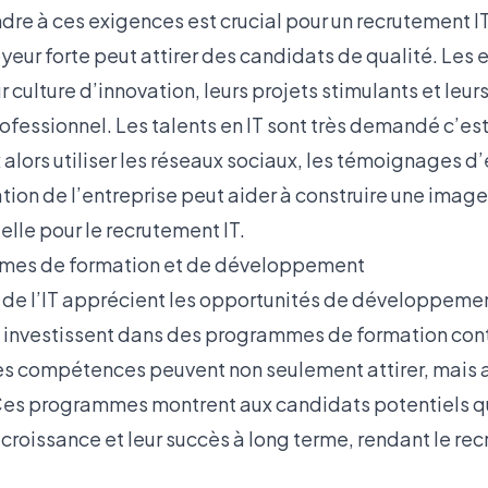
dre à ces exigences est crucial pour un recrutement IT
yeur
forte peut attirer des candidats de qualité. Les 
r culture d’innovation, leurs projets stimulants et leu
essionnel. Les talents en IT sont très demandé c’est
 alors utiliser les réseaux sociaux, les témoignages d
ion de l’entreprise peut aider à construire une image
elle pour le recrutement IT.
mmes de formation et de développement
 de l’IT apprécient les opportunités de développemen
i investissent dans des programmes de formation con
compétences peuvent non seulement attirer, mais au
 Ces programmes montrent aux candidats potentiels qu
roissance et leur succès à long terme, rendant le rec