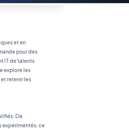
iques et en
emande pour des
t IT de talents
e explore les
et retenir les
lifiés. De
s expérimentés, ce