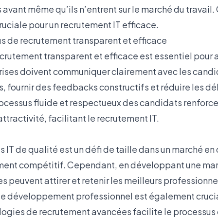
 avant même qu’ils n’entrent sur le marché du travail.
ruciale pour un recrutement IT efficace.
us de recrutement transparent et efficace
rutement transparent et efficace est essentiel pour at
prises doivent communiquer clairement avec les cand
 fournir des feedbacks constructifs et réduire les dé
ocessus fluide et respectueux des candidats renforce
attractivité, facilitant le recrutement IT.
s IT de qualité est un défi de taille dans un marché en
ement compétitif. Cependant, en développant une m
es peuvent attirer et retenir les meilleurs professionne
de développement professionnel est également crucia
ologies de recrutement avancées facilite le processus 