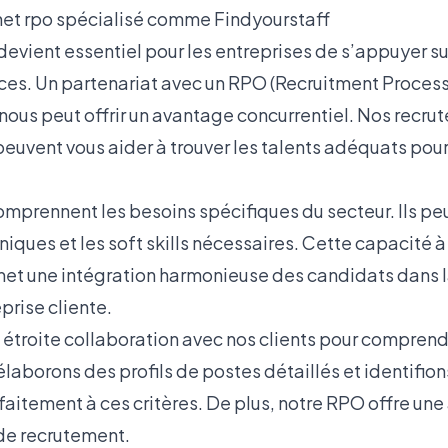
net rpo spécialisé comme Findyourstaff
l devient essentiel pour les entreprises de s’appuyer s
ces. Un partenariat avec un
RPO
(Recruitment Process
ous peut offrir un avantage concurrentiel. Nos recrut
peuvent vous aider à trouver les talents adéquats pou
mprennent les besoins spécifiques du secteur. Ils peu
iques et les
soft skills
nécessaires. Cette capacité à 
 une intégration harmonieuse des candidats dans la 
prise cliente.
 étroite collaboration avec nos clients pour comprend
laborons des profils de postes détaillés et identifion
itement à ces critères. De plus, notre RPO offre une 
de recrutement.