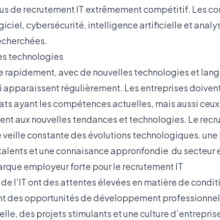
sus de recrutement IT extrêmement compétitif. Les 
iel, cybersécurité, intelligence artificielle et anal
echerchées.
es technologies
ue rapidement, avec de nouvelles technologies et lan
 apparaissent régulièrement. Les entreprises doiven
ats ayant les compétences actuelles, mais aussi ceu
nt aux nouvelles tendances et technologies. Le recr
 veille constante des évolutions technologiques. une
alents et une connaisance appronfondie du secteur 
que employeur forte pour le recrutement IT
de l’IT ont des attentes élevées en matière de conditio
t des opportunités de développement professionnel,
elle, des projets stimulants et une culture d’entrepris