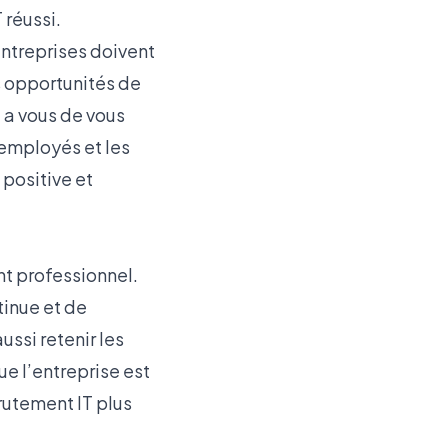
 réussi.
entreprises doivent
rs opportunités de
 a vous de vous
’employés et les
 positive et
t professionnel.
tinue et de
ssi retenir les
e l’entreprise est
rutement IT plus