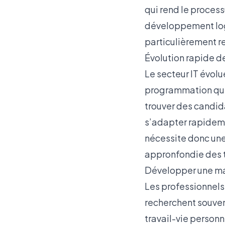
qui rend le proces
développement logic
particulièrement r
Évolution rapide d
Le secteur IT évol
programmation qui
trouver des candid
s’adapter rapideme
nécessite donc une
appronfondie des t
Développer une mar
Les professionnels 
recherchent souven
travail-vie personn