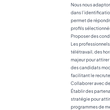
Nous nous adapton
dans l’identificati
permet de répondre
profils sélectionn
Proposer des condit
Les professionnels d
télétravail, des hor
majeur pour attirer
des candidats moder
facilitant le recrut
Collaborer avec des
Établir des partena
stratégie pour atti
programmes de ment