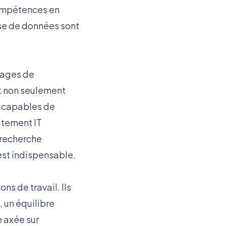
compétences en
yse de données sont
gages de
t non seulement
x capables de
utement IT
 recherche
est indispensable.
ns de travail. Ils
 un équilibre
e axée sur