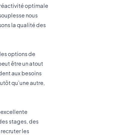
éactivité optimale
e souplesse nous
ons la qualité des
r des options de
peut être un atout
ndent aux besoins
utôt qu’une autre,
 excellente
 des stages, des
recruter les