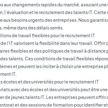
s aux changements rapides du marché, assurant une r
on, l’évaluation et le recrutement des talents IT. Cett
 aux besoins urgents des entreprises. Nous garantiss
és, même dans des délais serrés.
ions de travail flexibles pour le recrutement IT
e l’IT valorisent la flexibilité dans leur travail. Offri
aires flexibles et des politiques de travail à distance 
 des talents. Ces conditions de travail flexibles répo
nes et peuvent les inciter à choisir une entreprise pl
ement IT.
 écoles et des universités pour le recrutement IT
riats avec des écoles et des universités peut être une
rer de jeunes talents IT. Les entreprises peuvent offrir
orat et des sessions de formation pour identifier et 