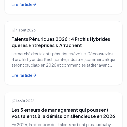
Lire l'article
entreprise.
4 août 2026
Talents Pénuriques 2026 : 4 Profils Hybrides
que les Entreprises s'Arrachent
Le marché des talents pénuriques évolue. Découvrez les
4 profils hybrides (tech, santé, industrie, commercial) qui
seront cruciaux en 2026 et comment les attirer avant
vos concurrents.
Lire l'article
1 août 2026
Les 5 erreurs de management qui poussent
vos talents à la démission silencieuse en 2026
En 2026, la rétention des talents ne tient plus aux baby-