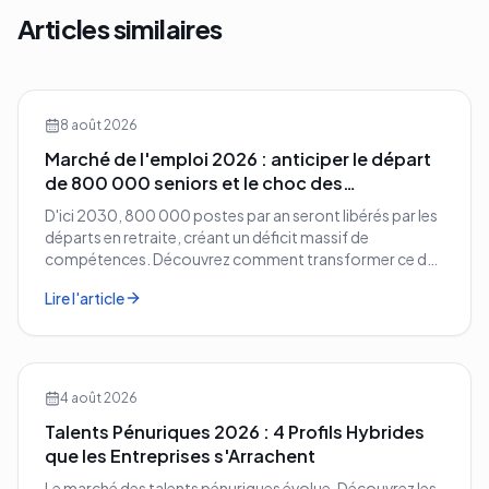
Articles similaires
8 août 2026
Marché de l'emploi 2026 : anticiper le départ
de 800 000 seniors et le choc des
compétences
D'ici 2030, 800 000 postes par an seront libérés par les
départs en retraite, créant un déficit massif de
compétences. Découvrez comment transformer ce défi
démographique en avantage compétitif pour votre
Lire l'article
entreprise.
4 août 2026
Talents Pénuriques 2026 : 4 Profils Hybrides
que les Entreprises s'Arrachent
Le marché des talents pénuriques évolue. Découvrez les