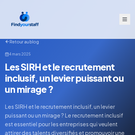
Retour au blog
4 mars 2025
Les SIRH et le recrutement
inclusif, un levier puissant ou
un mirage ?
Les SIRH et le recrutement inclusif, un levier
puissant ou un mirage ? Le recrutement inclusif
est essentiel pour les entreprises qui veulent
attirer des talents diversifiés et promouvoir une