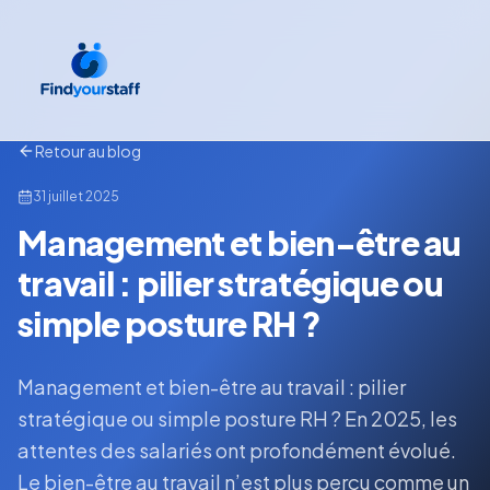
Retour au blog
31 juillet 2025
Management et bien-être au
travail : pilier stratégique ou
simple posture RH ?
Management et bien-être au travail : pilier
stratégique ou simple posture RH ? En 2025, les
attentes des salariés ont profondément évolué.
Le bien-être au travail n’est plus perçu comme un