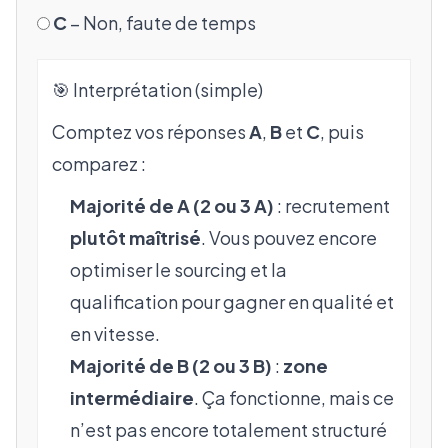
C
– Non, faute de temps
🎯 Interprétation (simple)
Comptez vos réponses
A
,
B
et
C
, puis
comparez :
Majorité de A (2 ou 3 A)
: recrutement
plutôt maîtrisé
. Vous pouvez encore
optimiser le sourcing et la
qualification pour gagner en qualité et
en vitesse.
Majorité de B (2 ou 3 B)
:
zone
intermédiaire
. Ça fonctionne, mais ce
n’est pas encore totalement structuré