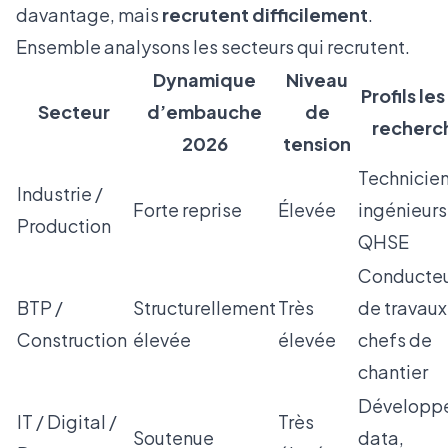
davantage, mais
recrutent difficilement
.
Ensemble analysons les secteurs qui recrutent.
Dynamique
Niveau
Profils les
Secteur
d’embauche
de
recherc
2026
tension
Technicien
Industrie /
Forte reprise
Élevée
ingénieurs
Production
QHSE
Conducteu
BTP /
Structurellement
Très
de travaux
Construction
élevée
élevée
chefs de
chantier
Développe
IT / Digital /
Très
Soutenue
data,