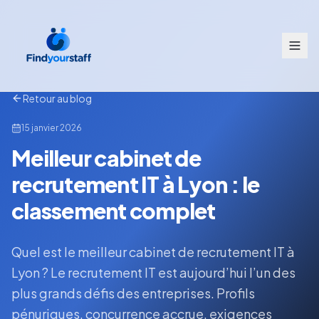
Retour au blog
15 janvier 2026
Meilleur cabinet de
recrutement IT à Lyon : le
classement complet
Quel est le meilleur cabinet de recrutement IT à
Lyon ? Le recrutement IT est aujourd’hui l’un des
plus grands défis des entreprises. Profils
pénuriques, concurrence accrue, exigences