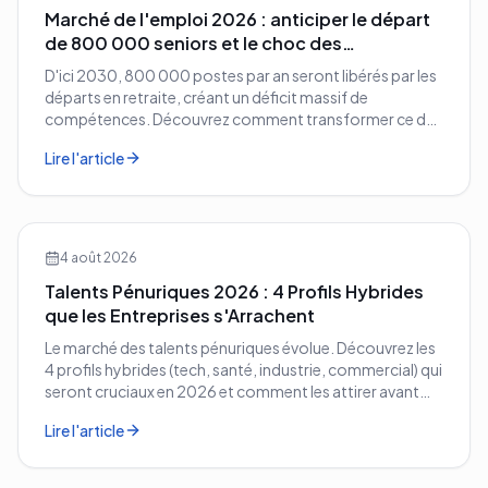
Marché de l'emploi 2026 : anticiper le départ
de 800 000 seniors et le choc des
compétences
D'ici 2030, 800 000 postes par an seront libérés par les
départs en retraite, créant un déficit massif de
compétences. Découvrez comment transformer ce défi
démographique en avantage compétitif pour votre
Lire l'article
entreprise.
4 août 2026
Talents Pénuriques 2026 : 4 Profils Hybrides
que les Entreprises s'Arrachent
Le marché des talents pénuriques évolue. Découvrez les
4 profils hybrides (tech, santé, industrie, commercial) qui
seront cruciaux en 2026 et comment les attirer avant
vos concurrents.
Lire l'article