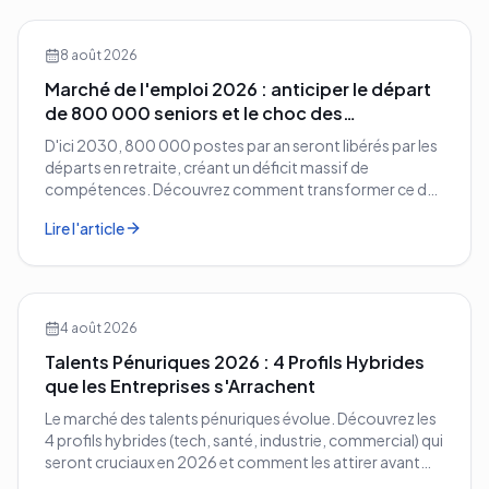
8 août 2026
Marché de l'emploi 2026 : anticiper le départ
de 800 000 seniors et le choc des
compétences
D'ici 2030, 800 000 postes par an seront libérés par les
départs en retraite, créant un déficit massif de
compétences. Découvrez comment transformer ce défi
démographique en avantage compétitif pour votre
Lire l'article
entreprise.
4 août 2026
Talents Pénuriques 2026 : 4 Profils Hybrides
que les Entreprises s'Arrachent
Le marché des talents pénuriques évolue. Découvrez les
4 profils hybrides (tech, santé, industrie, commercial) qui
seront cruciaux en 2026 et comment les attirer avant
vos concurrents.