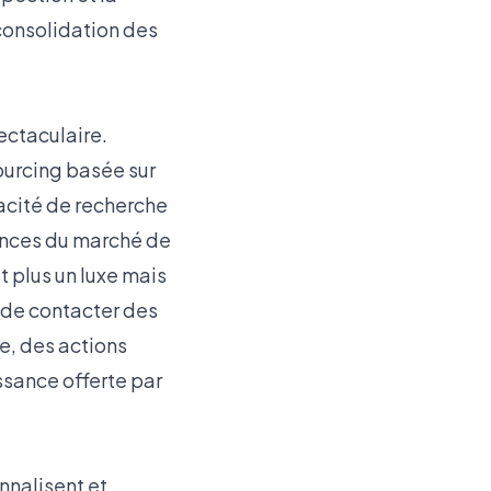
consolidation des
pectaculaire.
ourcing basée sur
acité de recherche
ances du marché de
t plus un luxe mais
 de contacter des
e, des actions
ssance offerte par
nnalisent et