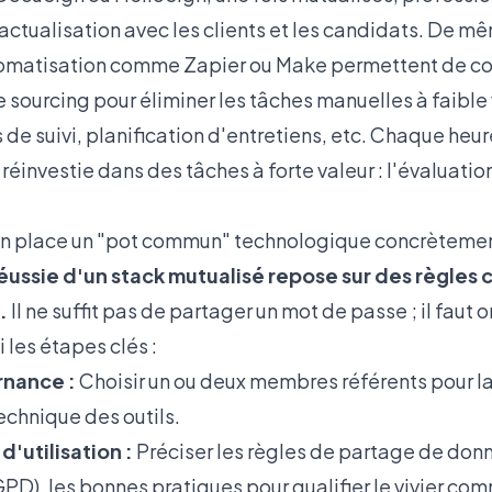
actualisation avec les clients et les candidats. De m
omatisation comme Zapier ou Make permettent de con
e sourcing pour éliminer les tâches manuelles à faible 
de suivi, planification d'entretiens, etc. Chaque heu
 réinvestie dans des tâches à forte valeur : l'évaluati
 place un "pot commun" technologique concrètemen
éussie d'un stack mutualisé repose sur des règles c
.
Il ne suffit pas de partager un mot de passe ; il faut o
 les étapes clés :
rnance :
Choisir un ou deux membres référents pour l
echnique des outils.
d'utilisation :
Préciser les règles de partage de don
GPD), les bonnes pratiques pour qualifier le vivier com