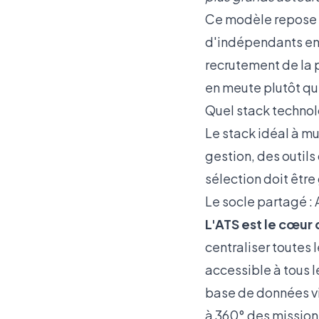
Ce modèle repose s
d'indépendants en 
recrutement de
la
en meute plutôt qu'
Quel stack technol
Le stack idéal à mu
gestion, des outils
sélection doit être
Le socle partagé :
L'ATS est le cœur 
centraliser toutes 
accessible à tous l
base de données viv
à 360° des missions