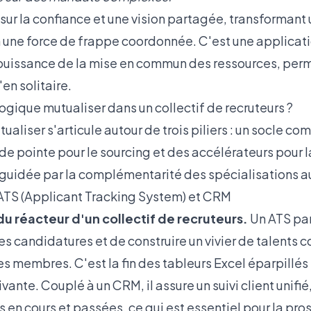
ur la confiance et une vision partagée, transforman
une force de frappe coordonnée. C'est une applicati
 puissance de la mise en commun des ressources
, per
en solitaire.
ogique mutualiser dans un collectif de recruteurs ?
tualiser s'articule autour de trois piliers : un socle c
 de pointe pour le sourcing et des accélérateurs pour l
 guidée par la complémentarité des spécialisations au 
 ATS (Applicant Tracking System) et CRM
du réacteur d'un collectif de recruteurs.
Un ATS pa
les candidatures et de construire un vivier de talents 
es membres. C'est la fin des tableurs Excel éparpillés
ante. Couplé à un CRM, il assure un suivi client unifié,
 en cours et passées, ce qui est essentiel pour la pro