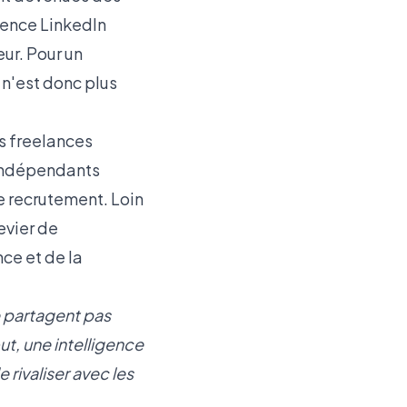
icence LinkedIn
ur. Pour un
 n'est donc plus
rs freelances
 indépendants
de recrutement. Loin
evier de
ce et de la
e partagent pas
t, une intelligence
 rivaliser avec les