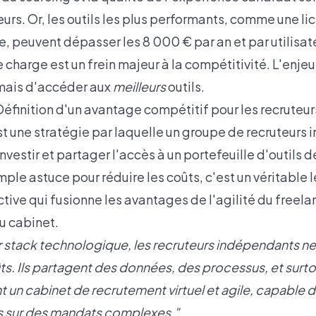
urs. Or, les outils les plus performants, comme une l
, peuvent dépasser les 8 000 € par an et par utilisate
charge est un frein majeur à la compétitivité. L'enjeu
 mais d'accéder aux
meilleurs
outils.
Définition d'un avantage compétitif pour les recruteu
st une stratégie par laquelle un groupe de recruteurs
nvestir et partager l'accès à un portefeuille d'outils 
mple astuce pour réduire les coûts, c'est un véritable l
ive qui fusionne les avantages de l'agilité du freelan
u cabinet.
ur stack technologique, les recruteurs indépendants n
. Ils partagent des données, des processus, et surtou
nt un cabinet de recrutement virtuel et agile, capable de
s sur des mandats complexes."