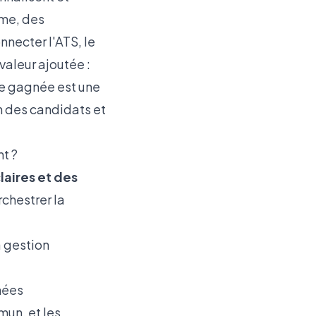
ême, des
necter l'ATS, le
valeur ajoutée :
re gagnée est une
on des candidats et
t ?
laires et des
rchestrer la
a gestion
nées
mun, et les