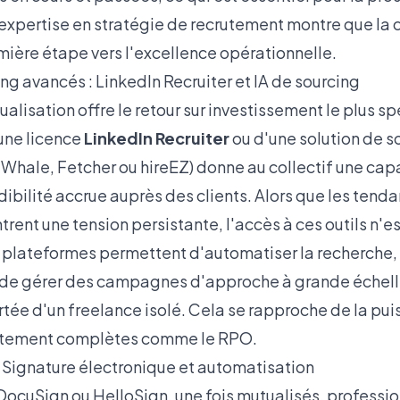
 expertise en
stratégie de recrutement
montre que la 
mière étape vers l'excellence opérationnelle.
ing avancés : LinkedIn Recruiter et IA de sourcing
tualisation offre le retour sur investissement le plus s
'une licence
LinkedIn Recruiter
ou d'une solution de s
Whale, Fetcher ou hireEZ) donne au collectif une cap
ibilité accrue auprès des clients. Alors que
les tend
rent une tension persistante, l'accès à ces outils n'es
 plateformes permettent d'automatiser la recherche,
t de gérer des campagnes d'approche à grande échell
tée d'un freelance isolé. Cela se rapproche de la pui
rutement complètes comme le RPO
.
: Signature électronique et automatisation
ocuSign ou HelloSign, une fois mutualisés, professio