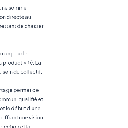
t une somme
on directe au
mettant de chasser
ommun pour la
a productivité. La
sein du collectif.
rtagé permet de
commun, qualifié et
 et le début d'une
 offrant une vision
spection et la