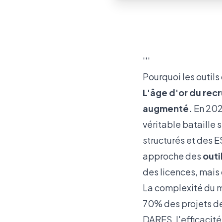
'''
Pourquoi les outils
L'âge d'or du recr
augmenté.
En 2026
véritable bataille 
structurés et des 
approche des
outi
des licences, mais
La complexité du ma
70% des projets de 
DARES
, l'efficaci