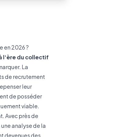
ue en 2026 ?
 l'ère du collectif
émarquer. La
ets de recrutement
repenser leur
ement de posséder
quement viable.
nt. Avec près de
 une analyse de la
sont devenues des