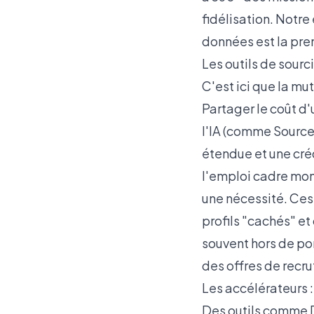
fidélisation. Notre
données est la pre
Les outils de sourc
C'est ici que la mu
Partager le coût d
l'IA (comme Source
étendue et une créd
l'emploi cadre
mont
une nécessité. Ces
profils "cachés" e
souvent hors de por
des
offres de rec
Les accélérateurs 
Des outils comme D