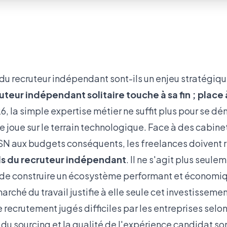
 du recruteur indépendant sont-ils un enjeu stratégiq
uteur indépendant solitaire touche à sa fin ; place à
, la simple expertise métier ne suffit plus pour se d
se joue sur le terrain technologique. Face à des cabin
ESN aux budgets conséquents, les freelances doivent 
ls du recruteur indépendant
. Il ne s'agit plus seul
 de construire un écosystème performant et économi
rché du travail justifie à elle seule cet investisseme
recrutement jugés difficiles par les entreprises
selon
té du sourcing et la qualité de l'expérience candidat 