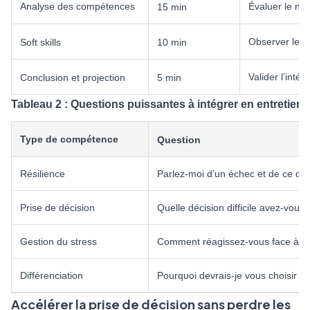
Analyse des compétences
Évaluer le niv
15 min
Observer le 
Soft skills
10 min
Valider l’intér
Conclusion et projection
5 min
Tableau 2 : Questions puissantes à intégrer en entretien
Type de compétence
Question
Résilience
Parlez-moi d’un échec et de ce que
Prise de décision
Quelle décision difficile avez-vou
Gestion du stress
Comment réagissez-vous face à la
Différenciation
Pourquoi devrais-je vous choisir pl
Accélérer la prise de décision sans perdre les