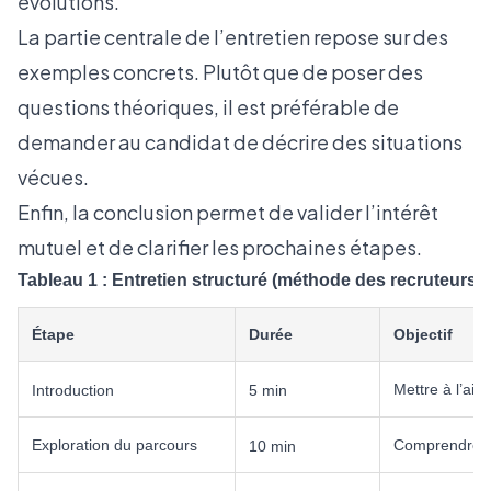
évolutions.
La partie centrale de l’entretien repose sur des
exemples concrets. Plutôt que de poser des
questions théoriques, il est préférable de
demander au candidat de décrire des situations
vécues.
Enfin, la conclusion permet de valider l’intérêt
mutuel et de clarifier les prochaines étapes.
Tableau 1 : Entretien structuré (méthode des recruteurs e
Étape
Durée
Objectif
Mettre à l’aise
Introduction
5 min
Exploration du parcours
Comprendre l
10 min