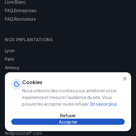
Livre Blanc
FAQ Entreprises
FAQ Recruteurs
NOS IMPLANTATIONS
Lyon
Paris
Annecy
Lille
Cookies
Bordeaux
Nous utilisons des cookies pour améliorer votre
Saint-Étienne
expérience et mesurer l'audience du site. Vous
Londres
pouvez les accepter ou les refuser.
En savoir plus
.
Refuser
Accepter
CONTACT
findyourstaff.com