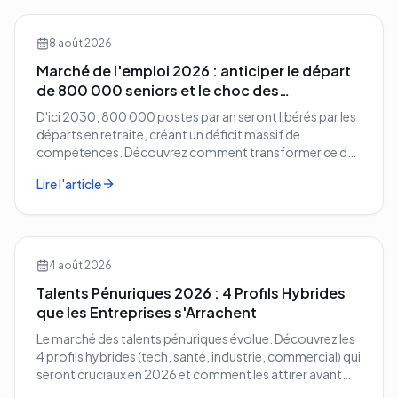
8 août 2026
Marché de l'emploi 2026 : anticiper le départ
de 800 000 seniors et le choc des
compétences
D'ici 2030, 800 000 postes par an seront libérés par les
départs en retraite, créant un déficit massif de
compétences. Découvrez comment transformer ce défi
démographique en avantage compétitif pour votre
Lire l'article
entreprise.
4 août 2026
Talents Pénuriques 2026 : 4 Profils Hybrides
que les Entreprises s'Arrachent
Le marché des talents pénuriques évolue. Découvrez les
4 profils hybrides (tech, santé, industrie, commercial) qui
seront cruciaux en 2026 et comment les attirer avant
vos concurrents.