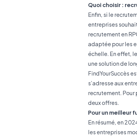
Quoi choisir : re
Enfin, si le recru
entreprises souhait
recrutement en RPO
adaptée pour les e
échelle. En effet, 
une solution de lon
FindYourSuccès est
s’adresse aux entr
recrutement. Pour p
deux offres
.
Pour un meilleur 
En résumé, en 2024
les entreprises mo