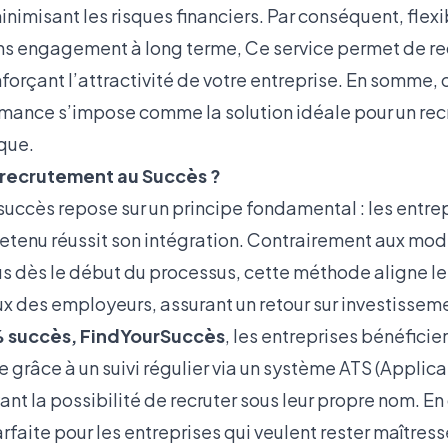
nimisant les risques financiers. Par conséquent, flexib
s engagement à long terme, Ce service permet de re
nforçant l’attractivité de votre entreprise. En somme
rmance s’impose comme la solution idéale pour un rec
sque.
 recrutement au Succès ?
succès repose sur un principe fondamental : les entre
retenu réussit son intégration. Contrairement aux mod
us dès le début du processus, cette méthode aligne le
ux des employeurs, assurant un retour sur investissem
% succès, FindYourSuccès
, les entreprises bénéficie
 grâce à un suivi régulier via un système ATS (Applic
ant la possibilité de recruter sous leur propre nom. En
rfaite pour les entreprises qui veulent rester maîtres