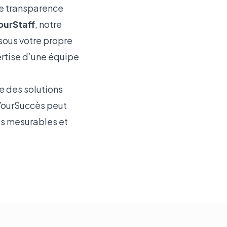
ne transparence
ourStaff
, notre
sous votre propre
ertise d’une équipe
e des solutions
YourSuccès peut
ts mesurables et