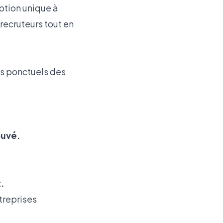
option unique à
recruteurs tout en
ns ponctuels des
ouvé.
.
treprises