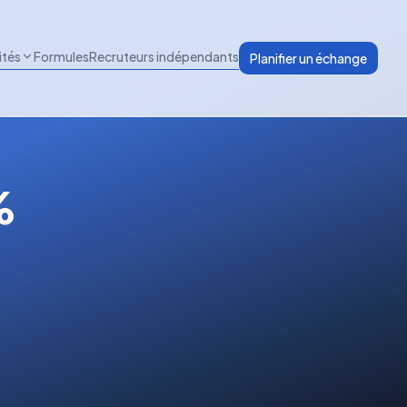
ités
Formules
Recruteurs indépendants
Planifier un échange
%