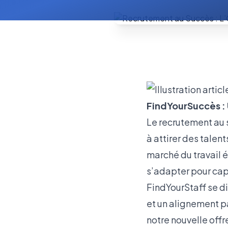
FindYourSuccès :
Le recrutement au 
à attirer des talen
marché du travail é
s’adapter pour capt
FindYourStaff se d
et un alignement pa
notre nouvelle off