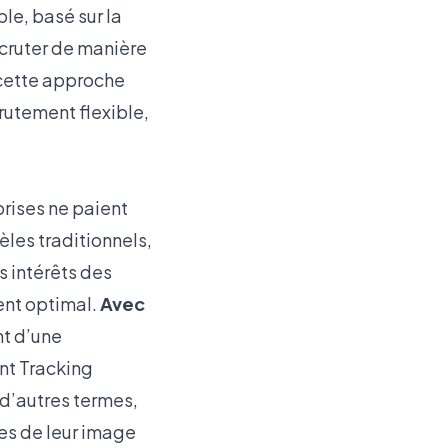
le, basé sur la
cruter de manière
, cette approche
rutement flexible,
prises ne paient
èles traditionnels,
s intérêts des
ent optimal.
Avec
nt d’une
ant Tracking
 d’autres termes,
ses de leur image