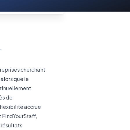
reprises cherchant
 alors que le
ntinuellement
cès de
lexibilité accrue
z FindYourStaff,
résultats