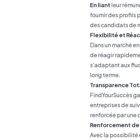
En liant
leur rémuné
fournir des profils
des candidats de me
Flexibilité et Réac
Dans un marché en 
de réagir rapideme
s’adaptant aux flu
long terme.
Transparence Total
FindYourSuccès gar
entreprises de sui
renforcée par une 
Renforcement de 
Avec la possibilité