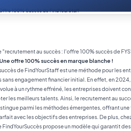
 Une offre 100% succès en marque blanche !
succès de FindYourStaff est une méthode pour les ent
ts sans engagement financier initial. En effet, en 2024,
volue à un rythme effréné, les entreprises doivent co
er les meilleurs talents. Ainsi, le recrutement au suc
istingue parmi les méthodes émergentes, offrant une f
rfait avec les objectifs des entreprises. De plus, che
re FindYourSuccès propose un modèle qui garantit des 