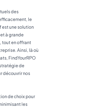
tuels des
 efficacement, le
 est une solution
 et à grande
 tout en offrant
eprise. Ainsi, là où
diats, FindYourRPO
stratégie de
ur
découvrir nos
ion de choix pour
minimisant les