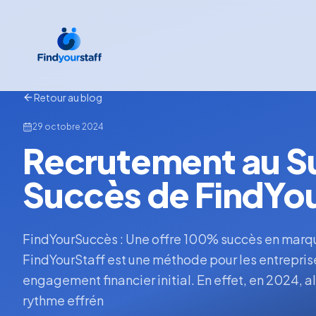
Retour au blog
29 octobre 2024
Recrutement au S
Succès de FindYou
FindYourSuccès : Une offre 100% succès en marqu
FindYourStaff est une méthode pour les entreprise
engagement financier initial. En effet, en 2024, a
rythme effrén