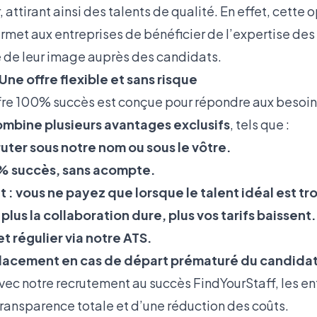
ttirant ainsi des talents de qualité. En effet, cette 
met aux entreprises de bénéficier de l’expertise des 
e de leur image auprès des candidats.
ne offre flexible et sans risque
offre 100% succès est conçue pour répondre aux besoi
combine
plusieurs avantages exclusifs
, tels que :
ruter sous notre nom ou sous le vôtre.
 succès, sans acompte.
: vous ne payez que lorsque le talent idéal est tr
 plus la collaboration dure, plus vos tarifs baissent.
et régulier via notre ATS.
lacement en cas de départ prématuré du candidat
ec notre recrutement au succès FindYourStaff, les en
transparence totale et d’une réduction des coûts.