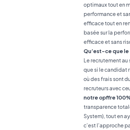
optimaux tout en mi
performance et san
efficace tout en re
basée sur la perfo
efficace et sans ri
Qu’est-ce que le
Le recrutement au 
que si le candidat 
où des frais sont d
recruteurs avec ce
notre opffre 100
transparence totale
System), tout en ay
c’est l’approche pa