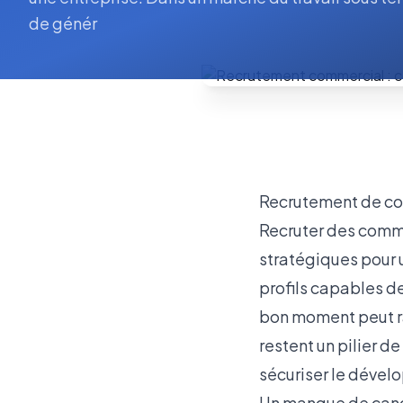
de génér
Recrutement de com
Recruter des commer
stratégiques pour u
profils capables de
bon moment peut ra
restent un pilier d
sécuriser le dével
Un manque de cand