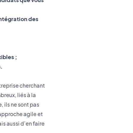
intégration des
ibles ;
s.
treprise cherchant
reux, liés à la
, ils ne sont pas
 approche agile et
is aussi d’en faire