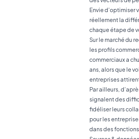
Envie d’optimiser v
réellement la dif
chaque étape de v
Sur le marché du r
les profils commer
commerciaux a chuté
ans, alors que le 
entreprises attire
Par ailleurs, d’apr
signalent des diffi
fidéliser leurs col
pour les entreprise
dans des fonctions
Sources & données 