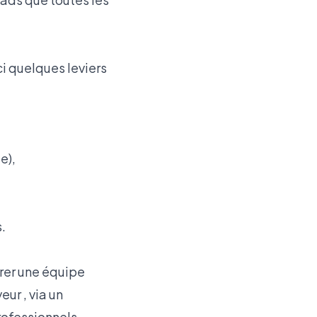
ci quelques leviers
e),
.
grer une équipe
ur , via un
rofessionnels,