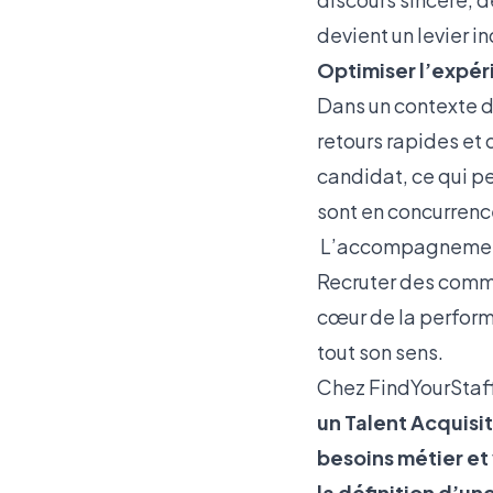
devient un levier in
Optimiser l’expé
Dans un contexte d
retours rapides et
candidat, ce qui pe
sont en concurrenc
L’accompagnement :
Recruter des comme
cœur de la perform
tout son sens.
Chez FindYourStaff
un Talent Acquisi
besoins métier et 
la définition d’u