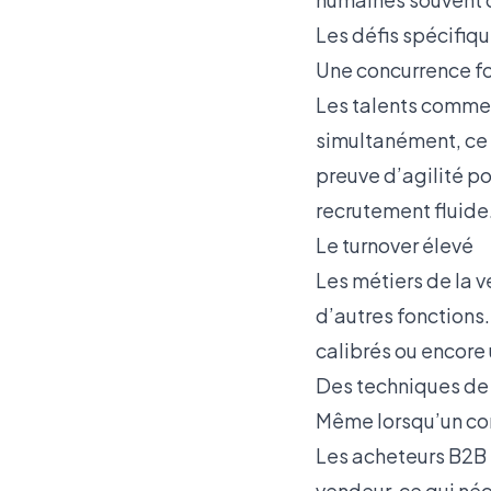
Les défis spécifiq
Une concurrence fo
Les talents commerc
simultanément, ce q
preuve d’agilité po
recrutement fluide
Le turnover élevé
Les métiers de la 
d’autres fonctions.
calibrés ou encor
Des techniques de
Même lorsqu’un com
Les acheteurs B2B 
vendeur, ce qui né