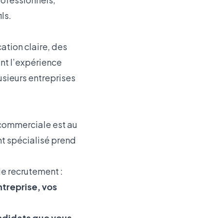
ls.
tion claire, des
ent l’expérience
usieurs entreprises
 commerciale est au
t spécialisé prend
e recrutement :
treprise, vos
andidats que vous