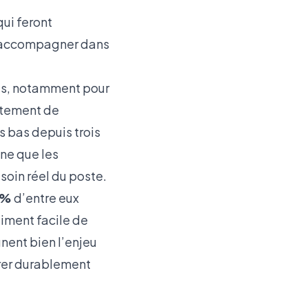
qui feront
 accompagner dans
res, notamment pour
utement de
s bas depuis trois
ne que les
soin réel du poste.
 %
d’entre eux
iment facile de
nent bien l’enjeu
égrer durablement