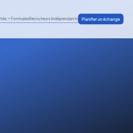
ités
Formules
Recruteurs indépendants
Planifier un échange