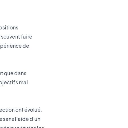
ositions
 souvent faire
expérience de
nt que dans
bjectifs mal
ection ont évolué.
 sans l’aide d’un
eads que toutes les