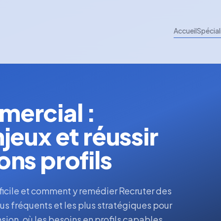
Accueil
Spécial
ercial :
eux et réussir
ns profils
ficile et comment y remédier Recruter des
us fréquents et les plus stratégiques pour
sion, où les besoins en profils capables