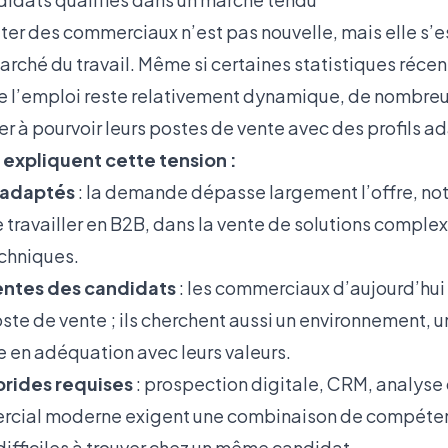
ruter des commerciaux n’est pas nouvelle, mais elle s
marché du travail. Même si certaines statistiques réc
e l’emploi reste relativement dynamique, de nombreu
r à pourvoir leurs postes de vente avec des profils a
 expliquent cette tension :
s adaptés
: la demande dépasse largement l’offre, n
 travailler en B2B, dans la vente de solutions comple
chniques.
entes des candidats
: les commerciaux d’aujourd’hui
ste de vente ; ils cherchent aussi un environnement, u
e en adéquation avec leurs valeurs.
rides requises
: prospection digitale, CRM, analyse
rcial moderne exigent une combinaison de compéten
ifficiles à trouver chez un même candidat.