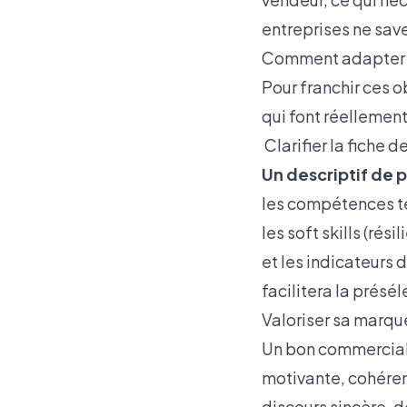
entreprises ne sav
Comment adapter s
Pour franchir ces o
qui font réellement 
Clarifier la fiche
Un descriptif de p
les compétences te
les soft skills (ré
et les indicateurs
facilitera la présé
Valoriser sa marq
Un bon commercial n
motivante, cohérent
discours sincère, 