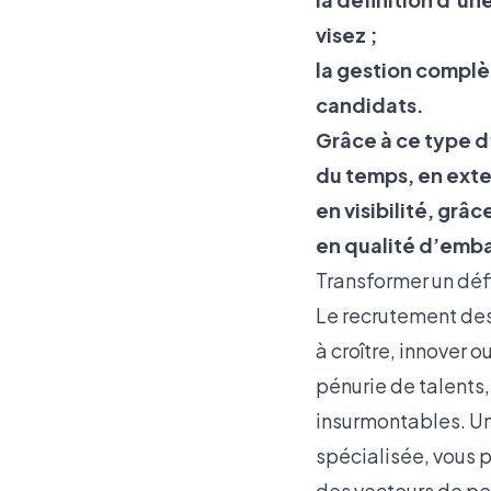
visez ;
la gestion complè
candidats.
Grâce à ce type 
du temps, en exte
en visibilité, gr
en qualité d’embau
Transformer un déf
Le recrutement des
à croître, innover 
pénurie de talents,
insurmontables. Un
spécialisée, vous p
des vecteurs de p