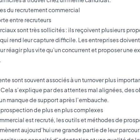
ues du recrutement commercial
rte entre recruteurs
iaux sont très sollicités : ils reçoivent plusieurs prop
ui rend leur capture difficile. Les entreprises doivent
ur réagir plus vite qu’un concurrent et proposer une 
.
vente sont souvent associés à un turnover plus importa
 Cela s’explique par des attentes mal alignées, des o
e un manque de support après l’embauche.
 prospection de plus en plus complexes
mercial est recruté, les outils et méthodes de prosp
mènent aujourd’hui une grande partie de leur parcours
cessite une capacité d’adaptation et une qualité de l