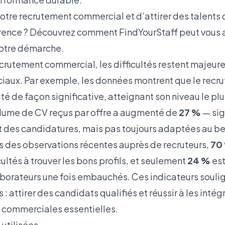
otre recrutement commercial et d’attirer des talents 
férence ? Découvrez comment
FindYourStaff
peut vous
otre démarche.
ecrutement commercial, les difficultés restent majeu
ciaux. Par exemple, les données montrent que le recr
 de façon significative, atteignant son niveau le plu
volume de CV reçus par offre a augmenté de
27 %
— sig
nt des candidatures, mais pas toujours adaptées au be
ès des observations récentes auprès de recruteurs,
70
cultés à trouver les bons profils, et seulement
24 %
est
laborateurs une fois embauchés. Ces indicateurs soulig
s : attirer des candidats qualifiés et réussir à les int
 commerciales essentielles.
utilisées