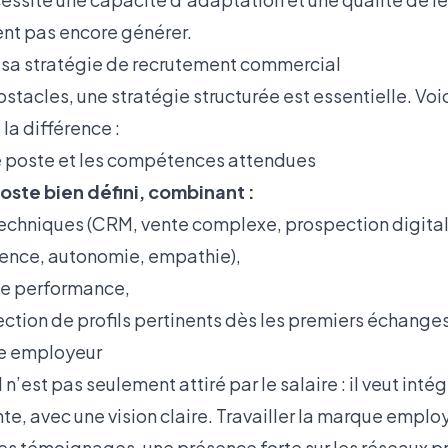
ent pas encore générer.
a stratégie de recrutement commercial
bstacles, une stratégie structurée est essentielle. Voi
la différence :
 de poste et les compétences attendues
oste bien défini, combinant :
chniques (CRM, vente complexe, prospection digital
silience, autonomie, empathie),
 de performance,
lection de profils pertinents dès les premiers échanges
ue employeur
’est pas seulement attiré par le salaire : il veut inté
e, avec une vision claire. Travailler la marque employe
des témoignages, une présence forte sur les réseaux p