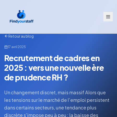
Retour au blog
17 avril 2025
Recrutement de cadres en
2025 : vers une nouvelle ère
de prudence RH ?
Un changement discret, mais massif Alors que
les tensions sur le marché de l’emploi persistent
dans certains secteurs, une tendance plus
discrète s’impose peu à peu : la baisse des