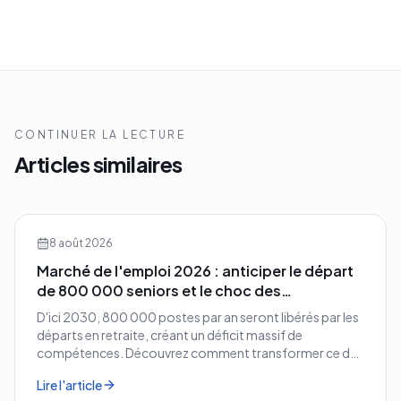
CONTINUER LA LECTURE
Articles similaires
8 août 2026
Marché de l'emploi 2026 : anticiper le départ
de 800 000 seniors et le choc des
compétences
D'ici 2030, 800 000 postes par an seront libérés par les
départs en retraite, créant un déficit massif de
compétences. Découvrez comment transformer ce défi
démographique en avantage compétitif pour votre
Lire l'article
entreprise.