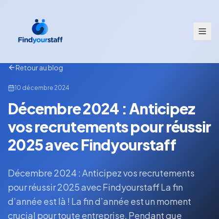
Retour au blog
10 décembre 2024
Décembre 2024 : Anticipez
vos recrutements pour réussir
2025 avec Findyourstaff
Décembre 2024 : Anticipez vos recrutements
pour réussir 2025 avec Findyourstaff La fin
d’année est là ! La fin d’année est un moment
crucial pour toute entreprise. Pendant que