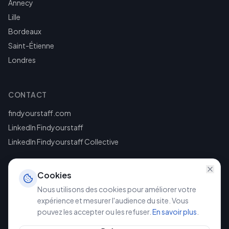
Annecy
Lille
Bordeaux
Saint-Étienne
Londres
CONTACT
findyourstaff.com
LinkedIn Findyourstaff
LinkedIn Findyourstaff Collective
Cookies
Nous utilisons des cookies pour améliorer votre
expérience et mesurer l'audience du site. Vous
pouvez les accepter ou les refuser.
En savoir plus
.
©
2026
Findyourstaff. Tous droits réservés.
Mentions légales
Politique de confidentialité