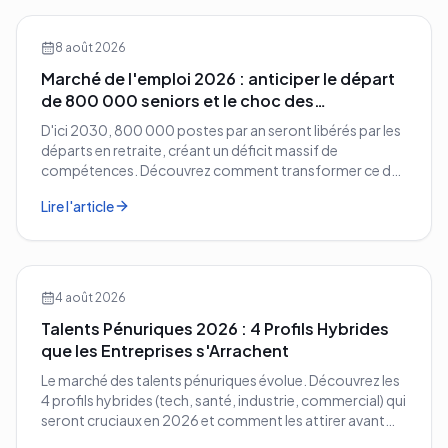
8 août 2026
Marché de l'emploi 2026 : anticiper le départ
de 800 000 seniors et le choc des
compétences
D'ici 2030, 800 000 postes par an seront libérés par les
départs en retraite, créant un déficit massif de
compétences. Découvrez comment transformer ce défi
démographique en avantage compétitif pour votre
Lire l'article
entreprise.
4 août 2026
Talents Pénuriques 2026 : 4 Profils Hybrides
que les Entreprises s'Arrachent
Le marché des talents pénuriques évolue. Découvrez les
4 profils hybrides (tech, santé, industrie, commercial) qui
seront cruciaux en 2026 et comment les attirer avant
vos concurrents.