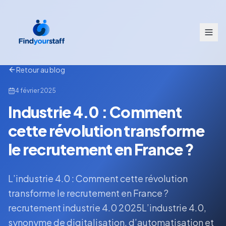
Retour au blog
4 février 2025
Industrie 4.0 : Comment
cette révolution transforme
le recrutement en France ?
L’industrie 4.0 : Comment cette révolution
transforme le recrutement en France ?
recrutement industrie 4.0 2025L’industrie 4.0,
synonyme de digitalisation, d’automatisation et