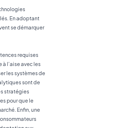
echnologies
clés. En adoptant
uvent se démarquer
tences requises
à l’aise avec les
iser les systèmes de
alytiques sont de
es stratégies
es pour que le
arché. Enfin, une
 consommateurs
adaptation aux