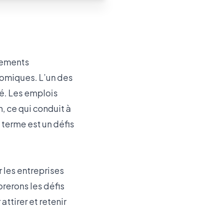
ngements
omiques. L’un des
vé. Les emplois
, ce qui conduit à
g terme est un défis
r les entreprises
orerons les défis
attirer et retenir