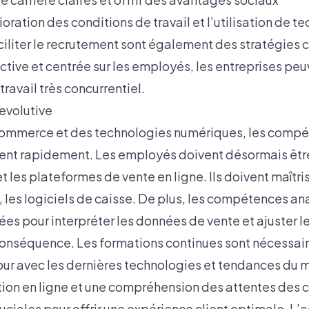
ration des conditions de travail et l’utilisation de t
ciliter le recrutement sont également des stratégies 
tive et centrée sur les employés, les entreprises pe
ravail très concurrentiel.
evolutive
-commerce et des technologies numériques, les compé
luent rapidement. Les employés doivent désormais être 
t les plateformes de vente en ligne. Ils doivent maîtr
 les logiciels de caisse. De plus, les compétences an
sées pour interpréter les données de vente et ajuster l
nséquence. Les formations continues sont nécessair
our avec les dernières technologies et tendances du m
on en ligne et une compréhension des attentes des
uciales pour offrir une expérience client optimale. L’