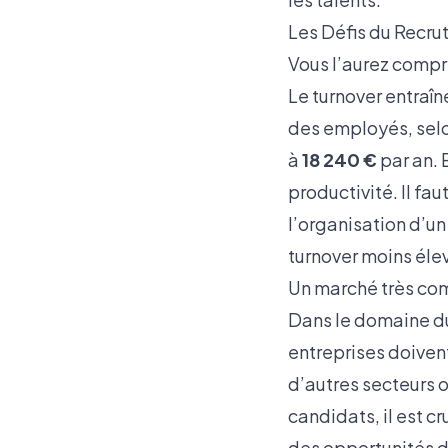
Les Défis du Recru
Vous l’aurez compri
Le turnover entraî
des employés, selo
à
18 240 €
par an. 
productivité. Il fa
l’organisation d’un
turnover moins éle
Un marché très com
Dans le domaine du 
entreprises doivent
d’autres secteurs of
candidats, il est 
des opportunités de