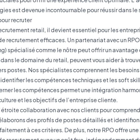
ies est devenue incontournable pour réussir dans le s
pour recruter
ecrutement retail, il devient essentiel pour les entrep
 de recrutement efficaces. Un partenariat avec un
RPO
g) spécialisé comme le nôtre peut offrir un avantage 
 dans le domaine du retail, peuvent vous aider à trouve
rs postes. Nos spécialistes comprennent les besoins
identifier les compétences techniques et les soft skil
cerner les compétences permet une intégration harmo
ulture et les objectifs de l’entreprise cliente.
 étroite collaboration avec nos clients pour comprend
laborons des profils de postes détaillés et identifion
itement à ces critères. De plus, notre RPO offre une 
de recrutement avec un coût fixe, indépendamment du