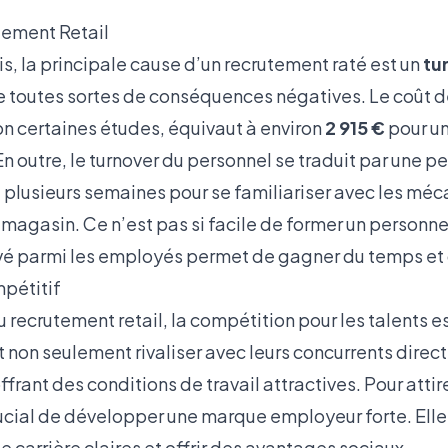
tement Retail
s, la principale cause d’un recrutement raté est un
tu
ne toutes sortes de conséquences négatives. Le coût
n certaines études, équivaut à environ
2 915 €
pour un
En outre, le turnover du personnel se traduit par une p
ut plusieurs semaines pour se familiariser avec les mé
 magasin. Ce n’est pas si facile de former un personn
vé parmi les employés permet de gagner du temps et 
pétitif
recrutement retail, la compétition pour les talents es
 non seulement rivaliser avec leurs concurrents direct
frant des conditions de travail attractives. Pour attire
crucial de développer une marque employeur forte. Ell
 carrière claires et offrir des avantages sociaux