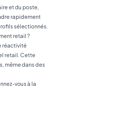
avantages
re et du poste,
sociaux
ondre rapidement
compétitifs.
rofils sélectionnés.
Il est
ent retail ?
également
 réactivité
important
l retail. Cette
d’améliorer
es, même dans des
les
conditions
onnez-vous à la
de travail et
d’utiliser des
technologies
innovantes
pour faciliter