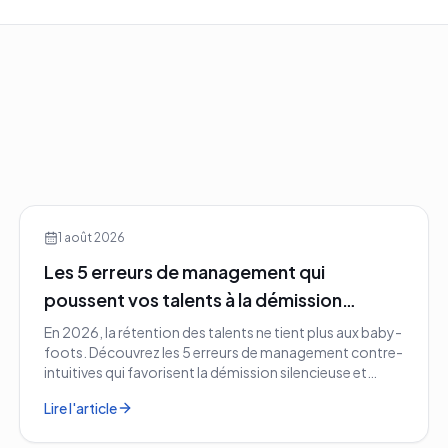
1 août 2026
Les 5 erreurs de management qui
poussent vos talents à la démission
silencieuse en 2026
En 2026, la rétention des talents ne tient plus aux baby-
foots. Découvrez les 5 erreurs de management contre-
intuitives qui favorisent la démission silencieuse et
comment les corriger avant qu'il ne soit trop tard.
Lire l'article