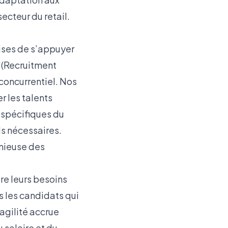
ecteur du retail.
rises de s’appuyer
(Recruitment
concurrentiel. Nos
r les talents
 spécifiques du
ls nécessaires.
nieuse des
Pour
re leurs besoins
surmonter
s les candidats qui
les défis du
agilité accrue
recrutement
 salaire et du