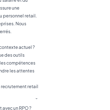
retail, les
ssure une
entreprises
u personnel retail.
peuvent
eprises. Nous
développer
errés.
une marque
employeur
contexte actuel ?
forte. Elles
se des outils
peuvent
, les compétences
offrir des
ndre les attentes
opportunités
de carrière
 recrutement retail
claires et
proposer
des
t avec un RPO ?