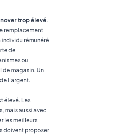
rnover trop élevé
.
 de remplacement
 individu rémunéré
erte de
canismes ou
el de magasin. Un
de l’argent.
t élevé. Les
s, mais aussi avec
r les meilleurs
es doivent proposer