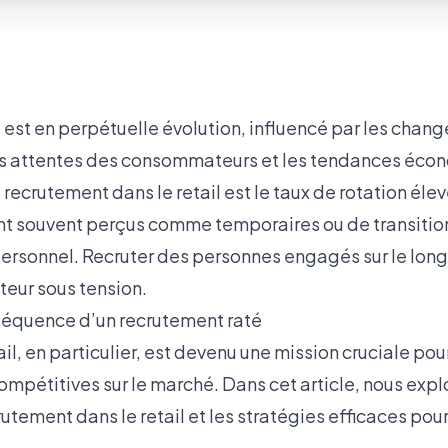
l est en perpétuelle évolution, influencé par les cha
es attentes des consommateurs et les tendances écon
 recrutement dans le retail est le taux de rotation éle
nt souvent perçus comme temporaires ou de transition
personnel.
Recruter des personnes engagés
sur le lon
teur sous tension.
séquence d’un recrutement raté
il, en particulier, est devenu une mission cruciale pou
ompétitives sur le marché. Dans cet article, nous expl
utement dans le retail et les stratégies efficaces pour 