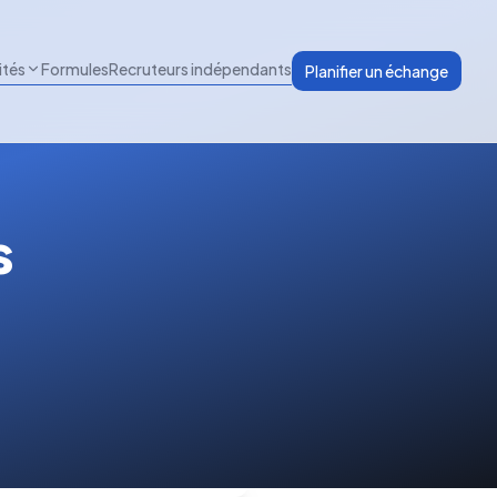
ités
Formules
Recruteurs indépendants
Planifier un échange
s