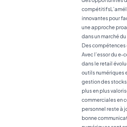
compétitifsL’amélio
innovantes pour fa
une approche proac
dans un marché du t
Des compétences 
Avec l’essor du e
dans le retail évo
outils numériques e
gestion des stocks,
plus en plus valori
commerciales en co
personnel reste à j
bonne communicati
numériques sont cr