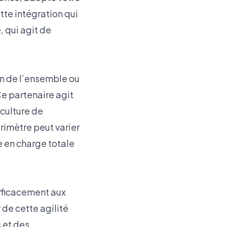
ette intégration qui
 qui agit de
on de l’ensemble ou
Ce partenaire agit
 culture de
érimètre peut varier
e en charge totale
efficacement aux
de cette agilité
 et des