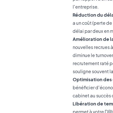
l'entreprise.
Réduction du déla
a un coût (perte de
délai par deux en
Amélioration de l
nouvelles recrues à
diminue le turnove
recrutement raté p
souligne souvent l
Optimisation des 
bénéficier d'économ
cabinet au succès 
Libération de tem
permet à votre DRH