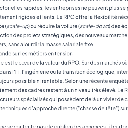
ctorielles rapides, les entreprises ne peuvent plus se
ement rigides et lents. Le RPO offre la flexibilité né
e (
scale-up
) ou réduire la voilure (
scale-down
) des é
ction des projets stratégiques, des nouveaux marché
rs, sans alourdir la masse salariale fixe.
ande sur les métiers en tension
ise est le cœur de la valeur du RPO. Sur des marchés 
ns l'IT, l'ingénierie ou la transition écologique, inter
ujours possible ni rentable. Selon une récente
enquête
rutement des cadres restent à un niveau très élevé. Le
cruteurs spécialisés qui possèdent déjà un vivier de 
 techniques d'approche directe ("chasse de tête") sur 
ne se contente pas de publier des annonces ; il carto