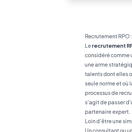
Recrutement RPO : 
Le
recrutement R
considéré comme un
une arme stratégiqu
talents dont elles 
seule norme et où l
processus de recru
s'agit de passer d
partenaire expert.
Loin d'être une si
Un consultant ou un