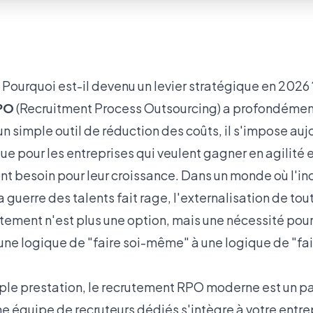
Pourquoi est-il devenu un levier stratégique en 2026 
PO
(Recruitment Process Outsourcing) a profondément
 simple outil de réduction des coûts, il s'impose au
e pour les entreprises qui veulent gagner en agilité e
ont besoin pour leur croissance. Dans un monde où l'inc
a guerre des talents fait rage, l'externalisation de tou
tement n'est plus une option, mais une nécessité pour 
'une logique de "faire soi-même" à une logique de "fa
mple prestation, le recrutement RPO moderne est un pa
e équipe de recruteurs dédiés s'intègre à votre entre