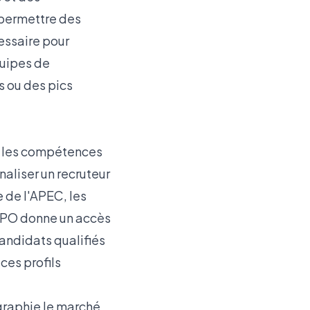
 permettre des
cessaire pour
quipes de
s ou des pics
où les compétences
naliser un recruteur
 de l'APEC
, les
 RPO donne un accès
candidats qualifiés
ces profils
graphie le marché