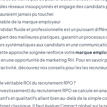
e des réseaux insoupçonnés et engage des candidats 
'auraient jamais pu toucher.
rable de la marque employeur
idat fluide et professionnelle est un puissant différ
pert des meilleures pratiques, garantit un processus
ours systématiques aux candidats et une communicati
Cette approche soignée renforce votre
marque emplo
 en une opportunité de marketing RH. Pour en savoir 
ractivité, découvrez nos conseils pour les
les recruteu
e véritable ROI du recrutement RPO ?
 Investissement) du recrutement RPO se calcule en an
atifs et qualitatifs allant bien au-delà de la simple 
binet classique. Il faut évaluer l'impact global sur la