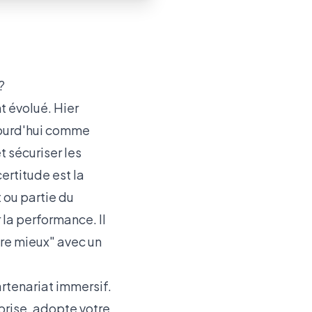
?
 évolué. Hier
jourd'hui comme
t sécuriser les
ertitude est la
t ou partie du
la performance. Il
ire mieux" avec un
rtenariat immersif.
prise, adopte votre