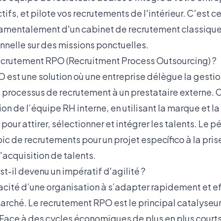
tifs, et pilote vos recrutements de l'intérieur. C'est c
damentalement d'un cabinet de recrutement classique,
nnelle sur des missions ponctuelles.
ecrutement RPO (Recruitment Process Outsourcing) ?
 est une solution où une entreprise délègue la gesti
s processus de recrutement à un prestataire externe. 
 de l’équipe RH interne, en utilisant la marque et la
 pour attirer, sélectionner et intégrer les talents. Le p
pic de recrutements pour un projet específico à la pris
'acquisition de talents.
-il devenu un impératif d'agilité ?
apacité d’une organisation à s’adapter rapidement et 
ché. Le recrutement RPO est le principal catalyseur 
. Face à des cycles économiques de plus en plus courts