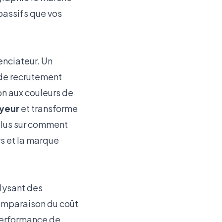
passifs que vos
enciateur. Un
 de recrutement
on aux couleurs de
yeur
et transforme
plus sur comment
rs et la marque
alysant des
comparaison du coût
 performance de