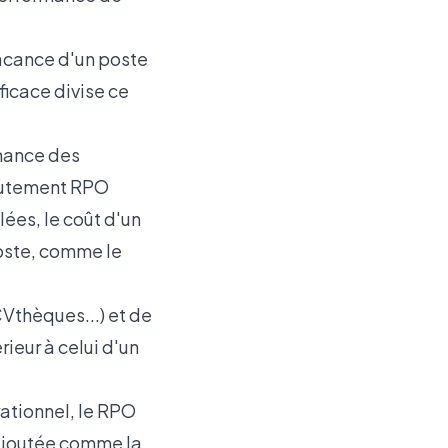
acance d'un poste
ficace divise ce
mance des
ecrutement RPO
ées, le coût d'un
poste, comme le
Vthèques...) et de
ieur à celui d'un
ationnel, le RPO
 ajoutée comme la