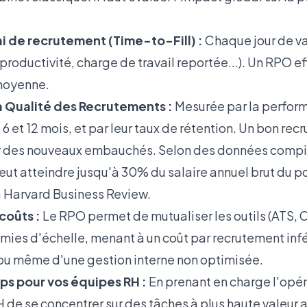
i de recrutement (Time-to-Fill) :
Chaque jour de v
 productivité, charge de travail reportée...). Un RPO ef
 moyenne.
a Qualité des Recrutements :
Mesurée par la perfor
 6 et 12 mois, et par leur taux de rétention. Un bon r
r des nouveaux embauchés. Selon des données compil
eut atteindre jusqu'à 30% du salaire annuel brut du 
a
Harvard Business Review
.
coûts :
Le RPO permet de mutualiser les outils (ATS, C
ies d'échelle, menant à un coût par recrutement infér
ou même d'une gestion interne non optimisée.
ps pour vos équipes RH :
En prenant en charge l'opér
 de se concentrer sur des tâches à plus haute valeur