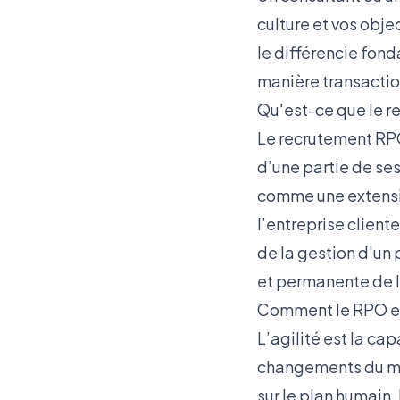
culture et vos objec
le différencie fon
manière transactio
Qu'est-ce que le r
Le recrutement RPO
d’une partie de se
comme une extension
l’entreprise cliente
de la gestion d'un 
et permanente de l
Comment le RPO est
L’agilité est la c
changements du mar
sur le plan humain