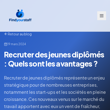
Retour au blog
19 mars 2024
Recruter des jeunes diplômés
: Quels sont les avantages ?
Recruter de jeunes diplômés représente un enjeu
stratégique pour de nombreuses entreprises,
notamment les start-ups et les sociétés en pleine
croissance. Ces nouveaux venus sur le marché du
travail apportent avec eux un vent de fraîcheur,