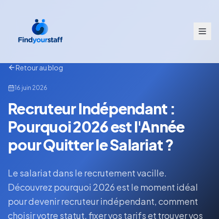
Retour au blog
16 juin 2026
Recruteur Indépendant :
Pourquoi 2026 est l'Année
pour Quitter le Salariat ?
Le salariat dans le recrutement vacille.
Découvrez pourquoi 2026 est le moment idéal
pour devenir recruteur indépendant, comment
choisir votre statut, fixer vos tarifs et trouver vos