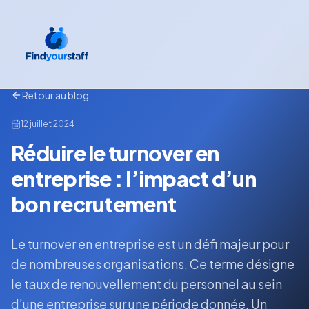
Retour au blog
12 juillet 2024
Réduire le turnover en
entreprise : l’impact d’un
bon recrutement
Le turnover en entreprise est un défi majeur pour
de nombreuses organisations. Ce terme désigne
le taux de renouvellement du personnel au sein
d’une entreprise sur une période donnée. Un