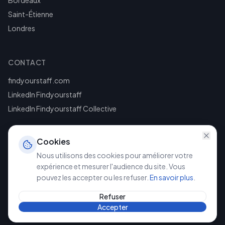
Bordeaux
Saint-Étienne
Londres
CONTACT
findyourstaff.com
LinkedIn Findyourstaff
LinkedIn Findyourstaff Collective
Cookies
Nous utilisons des cookies pour améliorer votre
expérience et mesurer l'audience du site. Vous
pouvez les accepter ou les refuser.
En savoir plus
.
©
2026
Findyourstaff. Tous droits réservés.
Mentions légales
Politique de confidentialité
Refuser
Accepter