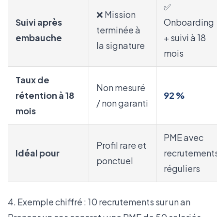
✅
❌ Mission
Suivi après
Onboarding
terminée à
embauche
+ suivi à 18
la signature
mois
Taux de
Non mesuré
rétention à 18
92 %
/ non garanti
mois
PME avec
Profil rare et
Idéal pour
recrutement
ponctuel
réguliers
4. Exemple chiffré : 10 recrutements sur un an