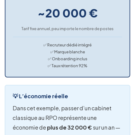
~20 000 €
Tarif fixe annuel, peu importe le nombre de postes
✅ Recruteur dédié intégré
✅ Marque blanche
✅ Onboarding inclus
✅ Taux rétention 92%
💡 L’économie réelle
Dans cet exemple, passer d’un cabinet
classique au RPO représente une
économie de
plus de 32 000 €
sur un an —