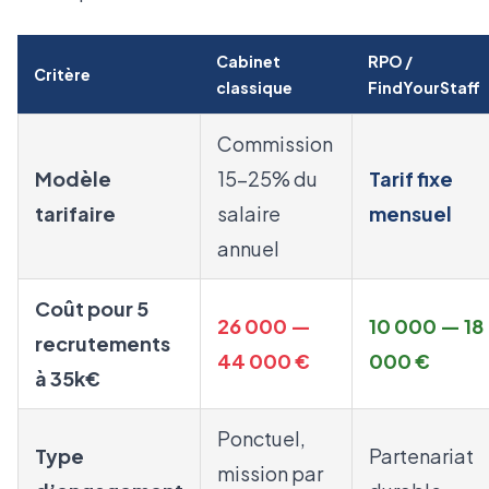
Cabinet
RPO /
Critère
classique
FindYourStaff
Commission
Modèle
15-25% du
Tarif fixe
tarifaire
salaire
mensuel
annuel
Coût pour 5
26 000 —
10 000 — 18
recrutements
44 000 €
000 €
à 35k€
Ponctuel,
Type
Partenariat
mission par