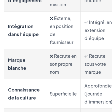
d’engagement
durable
mission
❌ Externe,
✅ Intégré, en
Intégration
en position
extension
dans l’équipe
de
d’équipe
fournisseur
❌ Recrute en
✅ Recrute
Marque
son propre
sous votre
blanche
nom
marque
Approfondie
Connaissance
Superficielle
(journée
de la culture
d’immersion