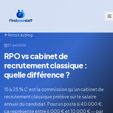
Retour au blog
20 avril 2026
RPO vs cabinet de
recrutement classique :
quelle différence ?
15 à 25 % C’est la commission qu’un cabinet de
recrutement classique prélève sur le salaire
annuel du candidat. Pour un poste à 40 000 €,
ça représente entre 6 000 € et 10 000 € — par