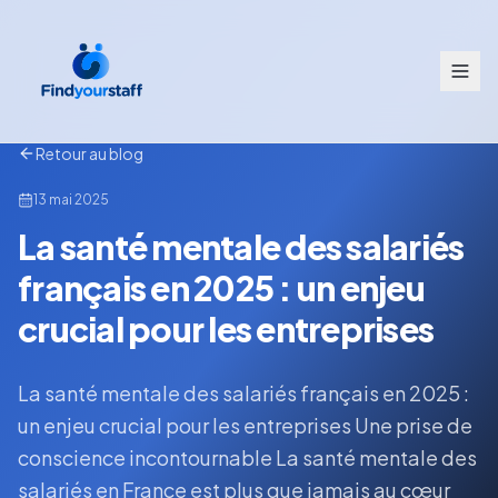
Retour au blog
13 mai 2025
La santé mentale des salariés
français en 2025 : un enjeu
crucial pour les entreprises
La santé mentale des salariés français en 2025 :
un enjeu crucial pour les entreprises Une prise de
conscience incontournable La santé mentale des
salariés en France est plus que jamais au cœur