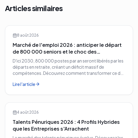
Articles similaires
8 août 2026
Marché de l'emploi 2026 : anticiper le départ
de 800 000 seniors et le choc des
compétences
D'ici 2030, 800 000 postes par an seront libérés par les
départs en retraite, créant un déficit massif de
compétences. Découvrez comment transformer ce défi
démographique en avantage compétitif pour votre
Lire l'article
entreprise.
4 août 2026
Talents Pénuriques 2026 : 4 Profils Hybrides
que les Entreprises s'Arrachent
Le marché des talents pénuriques évolue. Découvrez les