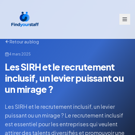
Retour au blog
4 mars 2025
Les SIRH et le recrutement
inclusif, un levier puissant ou
un mirage ?
Les SIRH et le recrutement inclusif, un levier
puissant ou un mirage ? Le recrutement inclusif
est essentiel pour les entreprises qui veulent
attirer des talents diversifiés et promouvoir une