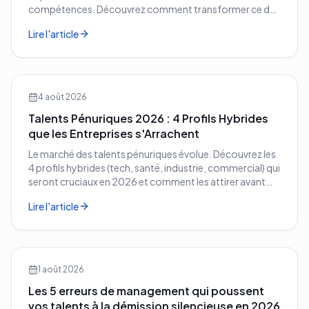
compétences. Découvrez comment transformer ce défi
démographique en avantage compétitif pour votre
Lire l'article
entreprise.
4 août 2026
Talents Pénuriques 2026 : 4 Profils Hybrides
que les Entreprises s'Arrachent
Le marché des talents pénuriques évolue. Découvrez les
4 profils hybrides (tech, santé, industrie, commercial) qui
seront cruciaux en 2026 et comment les attirer avant
vos concurrents.
Lire l'article
1 août 2026
Les 5 erreurs de management qui poussent
vos talents à la démission silencieuse en 2026