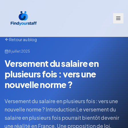
Retour au blog
8 juillet 2025
Versement du salaire en
plusieurs fois : vers une
nouvelle norme ?
Versement du salaire en plusieurs fois : vers une
nouvelle norme ? Introduction Le versement du
salaire en plusieurs fois pourrait bientôt devenir
une réalité en France. Une proposition de loi,