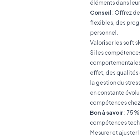
éléments dans leur 
Conseil
: Offrez d
flexibles, des pr
personnel.
Valoriser les soft sk
Si les compétences
comportementales) s
effet, des qualités
la gestion du stre
en constante évolut
compétences chez v
Bon à savoir
: 75 %
compétences tech
Mesurer et ajuster