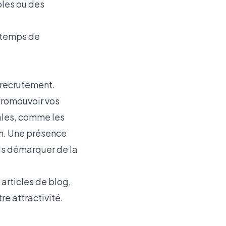
oles ou des
e temps de
 recrutement.
 promouvoir vos
ales, comme les
on. Une présence
us démarquer de la
 articles de blog,
re attractivité.