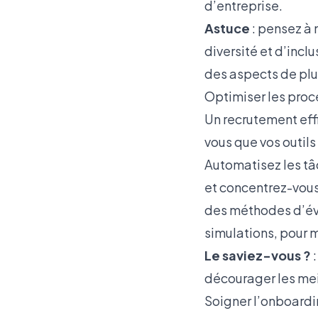
d’entreprise.
Astuce
: pensez à 
diversité et d’incl
des aspects de plus
Optimiser les pro
Un recrutement effi
vous que vos outil
Automatisez les tâc
et concentrez-vous 
des méthodes d’éva
simulations, pour 
Le saviez-vous ?
:
décourager les mei
Soigner l’onboard