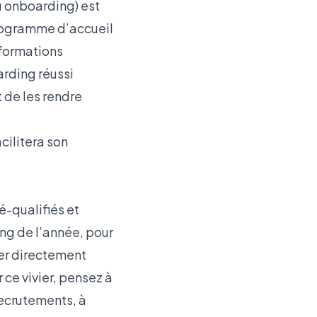
ou onboarding) est
programme d’accueil
 formations
rding réussi
 de les rendre
cilitera son
é-qualifiés et
long de l’année, pour
ser directement
 ce vivier, pensez à
recrutements, à