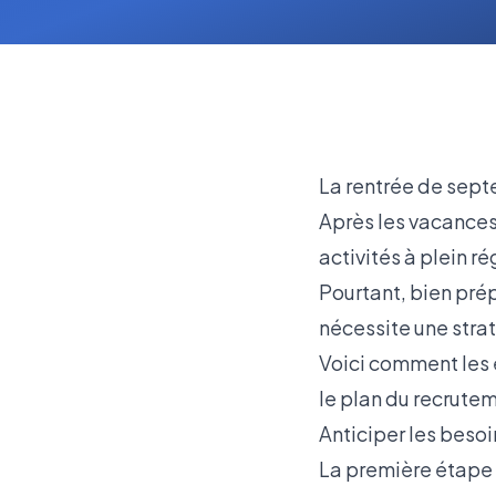
La rentrée de sep
Après les vacances
activités à plein r
Pourtant, bien prép
nécessite une stra
Voici comment les e
le plan du recrute
Anticiper les beso
La première étape p