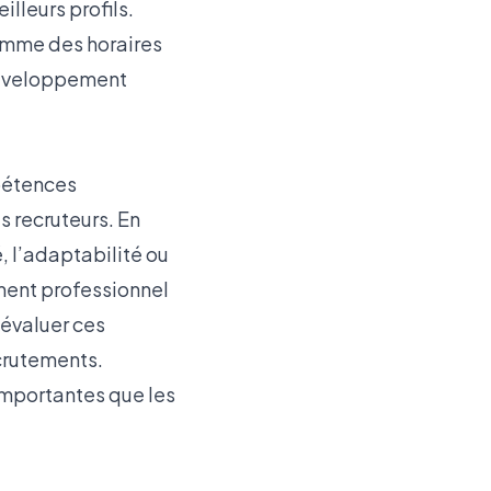
lleurs profils.
omme des horaires
développement
mpétences
s recruteurs. En
, l’adaptabilité ou
ement professionnel
 évaluer ces
ecrutements.
 importantes que les