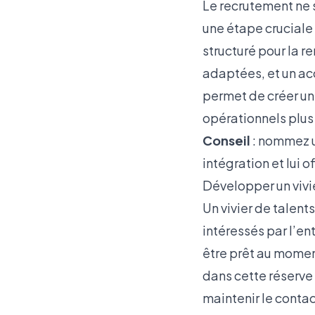
Le recrutement ne s
une étape cruciale
structuré pour la r
adaptées, et un a
permet de créer un 
opérationnels plu
Conseil
: nommez u
intégration et lui o
Développer un vivi
Un vivier de talent
intéressés par l’ent
être prêt au momen
dans cette réserve 
maintenir le conta