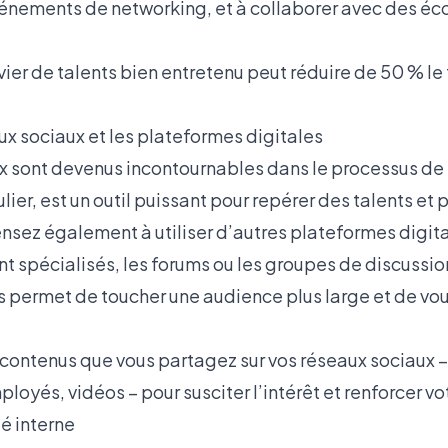
vénements de networking, et à collaborer avec des éc
ivier de talents bien entretenu peut réduire de 50 % l
ux sociaux et les plateformes digitales
x sont devenus incontournables dans le processus de
ulier, est un outil puissant pour repérer des talents et
ensez également à utiliser d’autres plateformes digit
nt spécialisés, les forums ou les groupes de discussi
us permet de toucher une audience plus large et de vo
s contenus que vous partagez sur vos réseaux sociaux –
yés, vidéos – pour susciter l’intérêt et renforcer vot
té interne