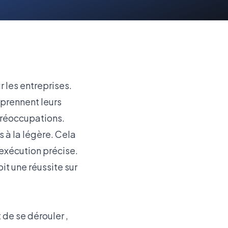
les entreprises.
prennent leurs
 préoccupations.
s à la légère. Cela
 exécution précise.
it une réussite sur
 de se dérouler ,