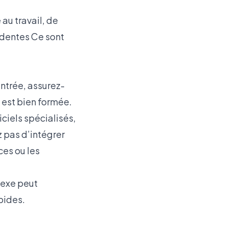
 au travail, de
cedentes Ce sont
entrée, assurez-
 est bien formée.
ciels spécialisés,
z pas d’intégrer
es ou les
lexe peut
pides.