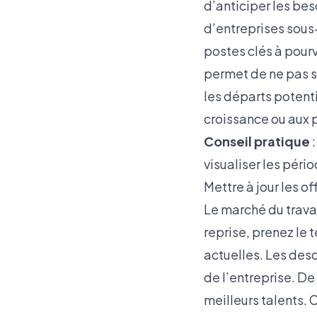
d’anticiper les be
d’entreprises sous-
postes clés à pourv
permet de ne pas s
les départs potenti
croissance ou aux p
Conseil pratique
:
visualiser les pério
Mettre à jour les 
Le marché du trava
reprise, prenez le 
actuelles. Les descr
de l’entreprise. De
meilleurs talents.