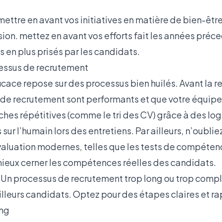
mettre en avant vos initiatives en matière de bien-être
usion. mettez en avant vos efforts fait les années pré
 en plus prisés par les candidats.
cessus de recrutement
cace repose sur des processus bien huilés. Avant la r
s de recrutement sont performants et que votre équipe
hes répétitives (comme le tri des CV) grâce à des logi
sur l’humain lors des entretiens. Par ailleurs, n’oublie
luation modernes, telles que les tests de compétenc
mieux cerner les compétences réelles des candidats.
 Un processus de recrutement trop long ou trop comp
lleurs candidats. Optez pour des étapes claires et ra
ing