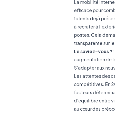
La mobilité interne
efficace pour comb
talents déjà prése
à recruter à l’exté
postes. Cela deman
transparente sur le
Le saviez-vous ?
:
augmentation de la
S’adapter aux nouv
Les attentes des ca
compétitives. En 20
facteurs détermina
d’équilibre entre v
au cœur des préocc