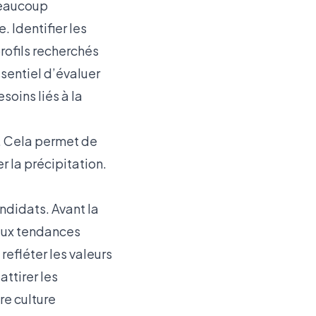
beaucoup
 Identifier les
rofils recherchés
sentiel d’évaluer
soins liés à la
. Cela permet de
r la précipitation.
ndidats. Avant la
 aux tendances
refléter les valeurs
attirer les
re culture