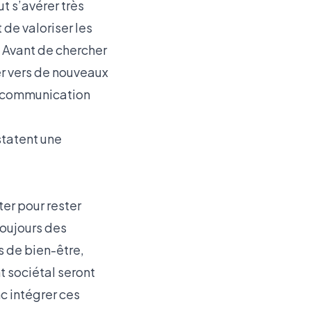
t s’avérer très
de valoriser les
. Avant de chercher
uer vers de nouveaux
e communication
statent une
ter pour rester
toujours des
s de bien-être,
t sociétal seront
c intégrer ces