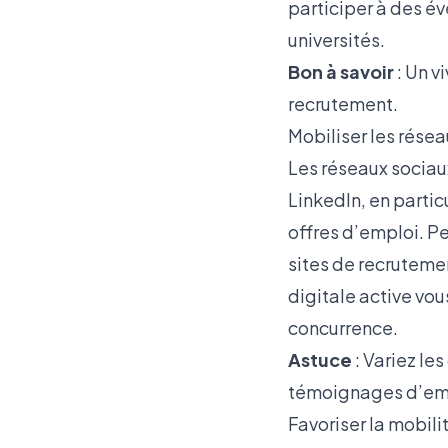
participer à des é
universités.
Bon à savoir
: Un v
recrutement.
Mobiliser les résea
Les réseaux sociau
LinkedIn, en partic
offres d’emploi. P
sites de recruteme
digitale active vo
concurrence.
Astuce
: Variez le
témoignages d’emplo
Favoriser la mobili