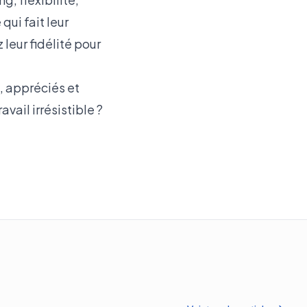
qui fait leur
eur fidélité pour
, appréciés et
vail irrésistible ?