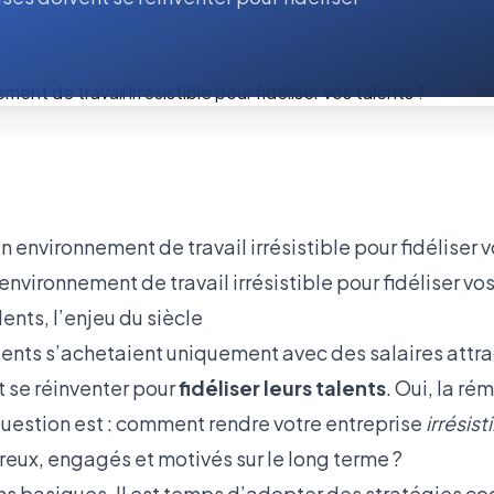
vironnement de travail irrésistible pour fidéliser vos
ents, l’enjeu du siècle
alents s’achetaient uniquement avec des salaires attrac
t se réinventer pour
fidéliser leurs talents
. Oui, la ré
 question est : comment rendre votre entreprise
irrésist
reux, engagés et motivés sur le long terme ?
ns basiques. Il est temps d’adopter des stratégies coo