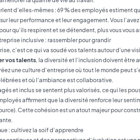
arlent d’elles-mêmes : 69 % des employés estiment qu
sur leur performance et leur engagement
. Vous l’ave
pour qu’ils respirent et se détendent, plus vous vous as
treprise inclusive : rassembler pour grandir
rise, c’est ce qui va soudé vos talents autour d’une v
er vos talents
, la diversité et l’inclusion doivent être
éez une culture d’entreprise où tout le monde peut s’e
élébrées et où l’ambiance est collaborative.
s et inclus se sentent plus valorisés, ce qui les pous
mployés affirment que la diversité renforce leur senti
ource
). Cette cohésion est un atout majeur pour const
ante.
ue : cultivez la soif d’apprendre
ons continues et des perspectives d’évolution est une