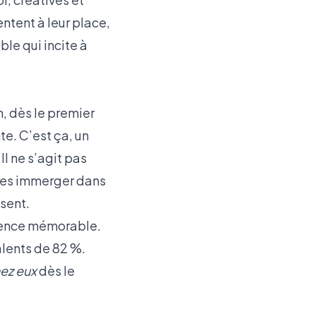
ntent à leur place,
ble qui incite à
m, dès le premier
e. C’est ça, un
. Il ne s’agit pas
 les immerger dans
ssent.
ience mémorable.
alents de 82 %.
ez eux
dès le