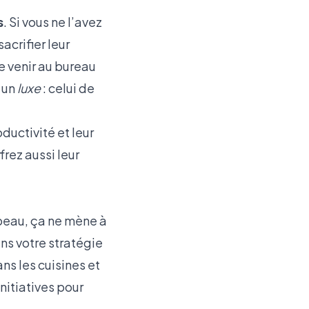
s
. Si vous ne l’avez
acrifier leur
re venir au bureau
r un
luxe
: celui de
ductivité et leur
frez aussi leur
 peau, ça ne mène à
ns votre stratégie
ans les cuisines et
nitiatives pour