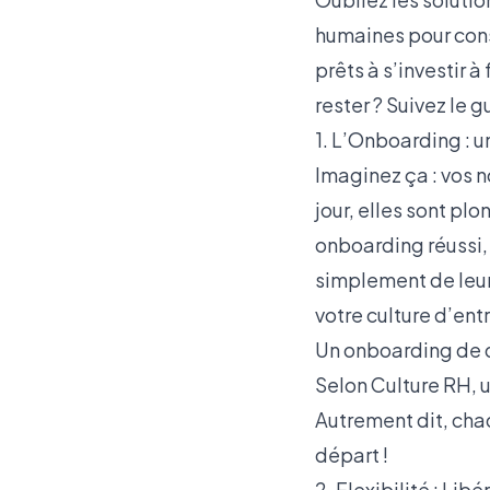
humaines pour const
prêts à s’investir 
rester ? Suivez le g
1. L’Onboarding : u
Imaginez ça : vos n
jour, elles sont p
onboarding réussi, 
simplement de leur
votre culture d’ent
Un onboarding de 
Selon
Culture RH
, 
Autrement dit, chaq
départ !
2. Flexibilité : Libé