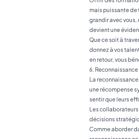
mais puissante de
grandir avec vous,
devient une éviden
Que ce soit à trav
donnez à vos talent
en retour, vous béné
6. Reconnaissance 
La reconnaissance,
une récompense sym
sentir que leurs eff
Les collaborateurs 
décisions stratégiq
Comme aborder dans 
reconnaissance con