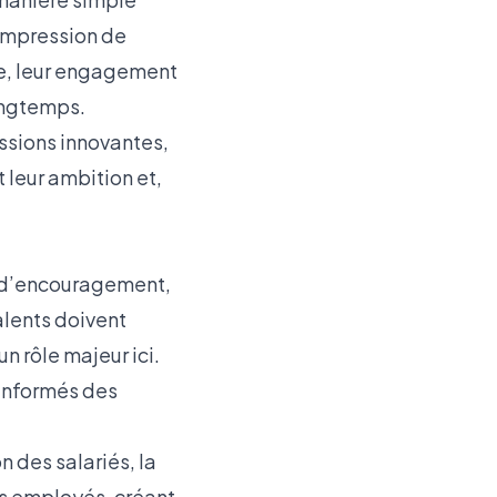
’impression de
re, leur engagement
longtemps.
ssions innovantes,
t leur ambition et,
e d’encouragement,
lents doivent
n rôle majeur ici.
 informés des
on des salariés
, la
es employés, créant