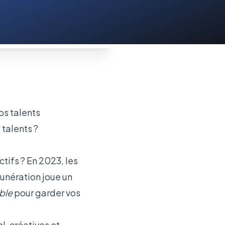
 talents ?
tifs ? En 2023, les
munération joue un
ible
pour garder vos
l, créatives et