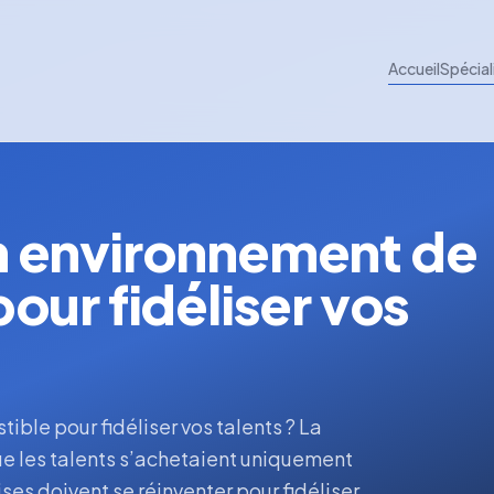
Accueil
Spécial
 environnement de
 pour fidéliser vos
ible pour fidéliser vos talents ? La
 que les talents s’achetaient uniquement
ises doivent se réinventer pour fidéliser