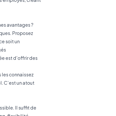
êmes avantages ?
ssiques. Proposez
e soit un
gés
e est d’offrir des
 les connaissez
l. C’est un atout
ible. Il suffit de
, flexibilité,