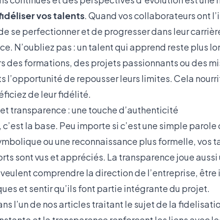
fidéliser vos talents
. Quand vos collaborateurs ont l
 de se perfectionner et de progresser dans leur carriè
ce. N’oubliez pas : un talent qui apprend reste plus 
ers des formations, des projets passionnants ou des mi
s l’opportunité de repousser leurs limites. Cela nourri
ficiez de leur fidélité.
et transparence : une touche d’authenticité
 c’est la base. Peu importe si c’est une simple parol
bolique ou une reconnaissance plus formelle, vos ta
orts sont vus et appréciés. La transparence joue aussi u
veulent comprendre la direction de l’entreprise, être
ues et sentir qu’ils font partie intégrante du projet.
l’un de nos articles traitant le sujet de la fidelisati
stante et la transparence renforcent les liens avec l