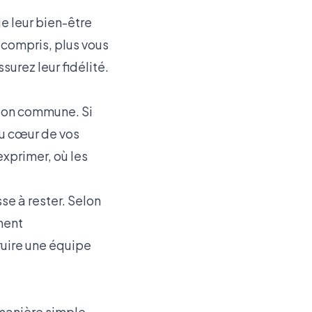
e leur bien-être
z compris, plus vous
surez leur fidélité.
ision commune. Si
 au cœur de vos
xprimer, où les
se à rester. Selon
ment
ruire une équipe
 manière simple