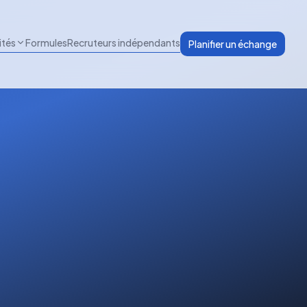
ités
Formules
Recruteurs indépendants
Planifier un échange