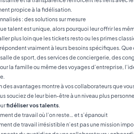
ent propice à la fidélisation.
nnalisés : des solutions sur mesure
ue talent est unique, alors pourquoi leur offrir les m
 aller plus loin que les tickets resto ou les primes cla
répondent vraiment à leurs besoins spécifiques. Que c
alle de sport, des services de conciergerie, des con
ur la famille ou même des voyages d’entreprise, l’idé
e.
n des avantages montre à vos collaborateurs que vous
us souciez de leur bien-être à un niveau plus personne
our
fidéliser vos talents
.
ent de travail où l’on reste… et s’épanouit
ent de travail irrésistible n’est pas une mission imposs
spects du quotidien de vos collaborateurs : onboarding