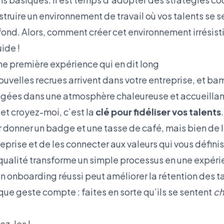
ruire un environnement de travail où vos talents se se
à fond. Alors, comment créer cet environnement irrésisti
uide !
ne première expérience qui en dit long
ouvelles recrues arrivent dans votre entreprise, et ba
longées dans une atmosphère chaleureuse et accueillant
et croyez-moi, c’est la
clé pour fidéliser vos talents
 donner un badge et une tasse de café, mais bien de
reprise et de les connecter aux valeurs qui vous défini
qualité transforme un simple processus en une expér
un onboarding réussi peut améliorer la rétention des t
ue geste compte : faites en sorte qu’ils se sentent
ch
rez-les !