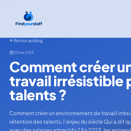
Retour au blog
22 mai 2025
Comment créer un
travail irrésistible
talents ?
Comment créer un environnement de travail irrésist
rétention des talents, l’enjeu du siècle Qui a dit
avec des salaires attractifs ? En 2023, les entrepr