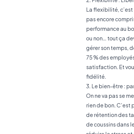
La flexibilité, c’est
pas encore compris,
performance au boul
ou non… tout ça devi
gérer son temps, de
75 % des employés a
satisfaction. Et vou
fidélité.
3. Le bien-être : pa
On ne va pas se men
rien de bon. C’est 
de rétention des ta
de coussins dans le
réduire le stress et