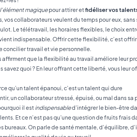
l’élément magique
pour attirer et
fidéliser vos talent
 vos collaborateurs veulent du temps pour eux, sans s
ot. Le télétravail, les horaires flexibles, le choix ent
ent indispensable. Offrir cette flexibilité, c’est offri
 concilier travail et vie personnelle.
ffirment que la flexibilité au travail améliore leur pro
s savez quoi ? En leur offrant cette liberté, vous leur of
rce qu’un talent épanoui, c’est un talent qui dure
tir, un collaborateur stressé, épuisé, ou mal dans sa
pourquoi il est
indispensable
d’intégrer le bien-être da
lents. Et ce n’est pas qu’une question de fruits frais d
s bureaux. On parle de santé mentale, d’équilibre, d’i
 améliorer la qualité de vie au travail.