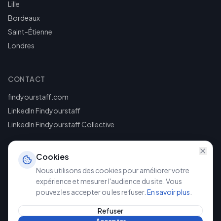
Lille
Bordeaux
Saint-Étienne
Londres
CONTACT
findyourstaff.com
LinkedIn Findyourstaff
LinkedIn Findyourstaff Collective
Cookies
Nous utilisons des cookies pour améliorer votre
expérience et mesurer l'audience du site. Vous
pouvez les accepter ou les refuser.
En savoir plus
.
©
2026
Findyourstaff. Tous droits réservés.
Mentions légales
Politique de confidentialité
Refuser