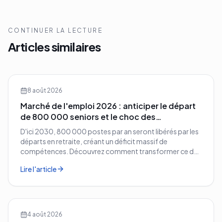
CONTINUER LA LECTURE
Articles similaires
8 août 2026
Marché de l'emploi 2026 : anticiper le départ
de 800 000 seniors et le choc des
compétences
D'ici 2030, 800 000 postes par an seront libérés par les
départs en retraite, créant un déficit massif de
compétences. Découvrez comment transformer ce défi
démographique en avantage compétitif pour votre
Lire l'article
entreprise.
4 août 2026