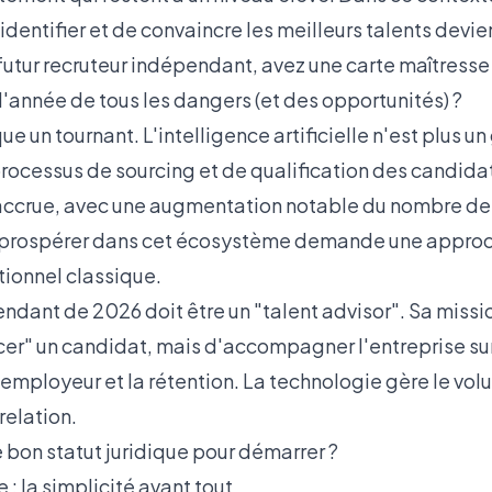
dentifier et de convaincre les meilleurs talents devie
 futur recruteur indépendant, avez une carte maîtresse 
'année de tous les dangers (et des opportunités) ?
 un tournant. L'intelligence artificielle n'est plus un
rocessus de sourcing et de qualification des candidats
accrue, avec une augmentation notable du nombre de
t prospérer dans cet écosystème demande une approch
ionnel classique.
ndant de 2026 doit être un "talent advisor". Sa missi
er" un candidat, mais d'accompagner l'entreprise sur
 employeur et la rétention. La technologie gère le vol
relation.
 bon statut juridique pour démarrer ?
 : la simplicité avant tout