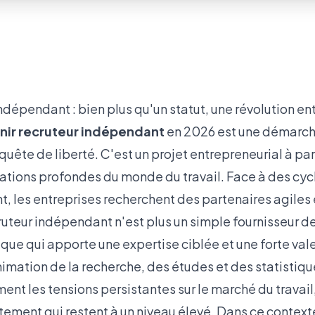
ndépendant : bien plus qu'un statut, une révolution e
nir recruteur indépendant
en 2026 est une démarch
uête de liberté. C'est un projet entrepreneurial à par
tions profondes du monde du travail. Face à des cyc
t, les entreprises recherchent des partenaires agiles e
ruteur indépendant n'est plus un simple fournisseur d
que qui apporte une expertise ciblée et une forte val
nimation de la recherche, des études et des statistiq
ent les tensions persistantes sur le marché du travail
utement qui restent à un niveau élevé. Dans ce context