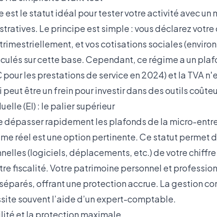
 est le statut idéal pour tester votre activité avec u
tratives. Le principe est simple : vous déclarez votre 
rimestriellement, et vos cotisations sociales (enviro
lculés sur cette base. Cependant, ce régime a un plaf
 pour les prestations de service en 2024) et la TVA n'
 peut être un frein pour investir dans des outils coûteu
uelle (EI) : le palier supérieur
e dépasser rapidement les plafonds de la micro-entrep
ime réel est une option pertinente. Ce statut permet 
elles (logiciels, déplacements, etc.) de votre chiffre 
tre fiscalité. Votre patrimoine personnel et professio
parés, offrant une protection accrue. La gestion co
site souvent l’aide d’un expert-comptable.
ilité et la protection maximale