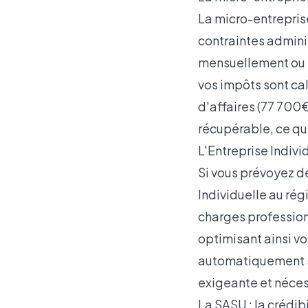
La micro-entreprise
contraintes adminis
mensuellement ou t
vos impôts sont ca
d'affaires (77 700€
récupérable, ce qui
L'Entreprise Individ
Si vous prévoyez d
Individuelle au rég
charges professionn
optimisant ainsi vo
automatiquement sé
exigeante et néces
La SASU : la crédib