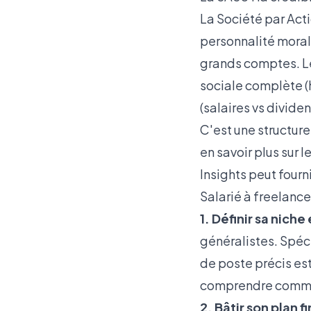
La Société par Act
personnalité morale
grands comptes. Le 
sociale complète 
(salaires vs divide
C'est une structur
en savoir plus sur 
Insights
peut fourni
Salarié à freelance
1. Définir sa niche
généralistes. Spéci
de poste précis es
comprendre comment
2. Bâtir son plan f