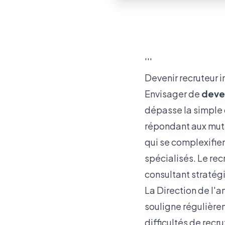
'''
Devenir recruteur i
Envisager de
deve
dépasse la simple q
répondant aux muta
qui se complexifien
spécialisés. Le rec
consultant stratégi
La Direction de l'a
souligne régulièrem
difficultés de recr