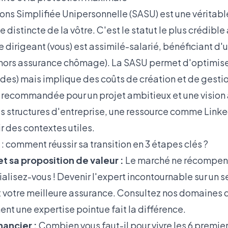
ions Simplifiée Unipersonnelle (SASU) est une véritabl
 distincte de la vôtre. C'est le statut le plus crédible
dirigeant (vous) est assimilé-salarié, bénéficiant d'
(hors assurance chômage). La SASU permet d'optimise
ndes) mais implique des coûts de création et de gestio
e recommandée pour un projet ambitieux et une vision 
les structures d'entreprise, une ressource comme
Linke
r des contextes utiles.
 : comment réussir sa transition en 3 étapes clés ?
 et sa proposition de valeur :
Le marché ne récompens
alisez-vous ! Devenir l'expert incontournable sur un s
t votre meilleure assurance. Consultez nos
domaines d
 une expertise pointue fait la différence.
inancier :
Combien vous faut-il pour vivre les 6 premie