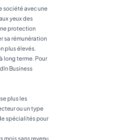
e société avec une
 aux yeux des
une protection
r sa rémunération
n plus élevés.
à long terme. Pour
dIn Business
e plus les
ecteur ou un type
e spécialités
pour
rs mois sans revenu