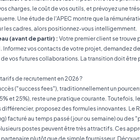
vos charges, le coût de vos outils, et prévoyez une trés
guerre. Une étude de l'
APEC
montre que la rémunératio
ur les cadres, alors positionnez-vous intelligemment.
eau (avant de partir) :
Votre premier client se trouv
l. Informez vos contacts de votre projet, demandez des
 de vos futures collaborations. La transition doit êtr
tarifs de recrutement en 2026 ?
succès ("success fees"), traditionnellement un pource
15% et 25%), reste une pratique courante. Toutefois, 
s différencier, proposez des formules innovantes. Le
g) facturé au temps passé (jour ou semaine) ou des 
lusieurs postes peuvent être très attractifs. Ces ap
artenaire plutôt que de simple fournisseur. Découv