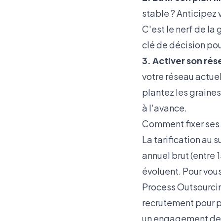
stable ? Anticipez 
C'est le nerf de la 
clé de décision po
3. Activer son rés
votre réseau actue
plantez les graines
à l'avance.
Comment fixer ses 
La tarification au 
annuel brut (entre 
évoluent. Pour vou
Process Outsourcin
recrutement pour p
un engagement de p