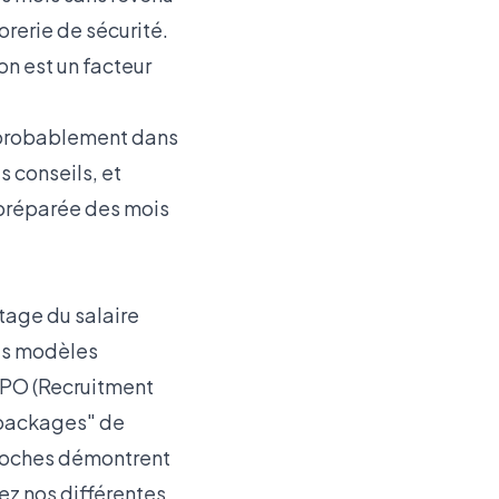
orerie de sécurité.
n est un facteur
e probablement dans
 conseils, et
e préparée des mois
ntage du salaire
les modèles
 RPO (Recruitment
"packages" de
proches démontrent
rez nos
différentes