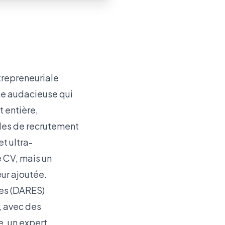
ntrepreneuriale
e audacieuse qui
t entière,
les de recrutement
t ultra-
e CV, mais un
eur ajoutée.
ues (DARES)
, avec des
e, un expert