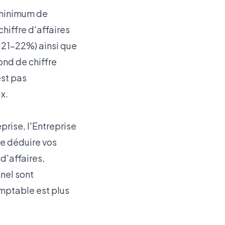
n minimum de
chiffre d'affaires
n 21-22%) ainsi que
ond de chiffre
est pas
x.
rise, l'Entreprise
de déduire vos
d'affaires,
nnel sont
mptable est plus