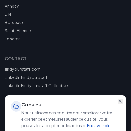
Annecy
Lille
Bordeaux
Saint-Étienne
Londres
CONTACT
findyourstaff.com
LinkedIn Findyourstaff
LinkedIn Findyourstaff Collective
Cookies
Nous utilisons des cookies pour améliorer votre
expérience et mesurer l'audience du site. Vous
pouvez les accepter ou les refuser.
En savoir plus
.
©
2026
Findyourstaff. Tous droits réservés.
Mentions légales