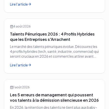
démographique en avantage compétitif pour votre
Lire l'article
entreprise.
4 août 2026
Talents Pénuriques 2026 : 4 Profils Hybrides
que les Entreprises s'Arrachent
Le marché des talents pénuriques évolue. Découvrez les
4 profils hybrides (tech, santé, industrie, commercial) qui
seront cruciaux en 2026 et comment les attirer avant
vos concurrents.
Lire l'article
1 août 2026
Les 5 erreurs de management qui poussent
vos talents à la démission silencieuse en 2026
En 2026, la rétention des talents ne tient plus aux baby-