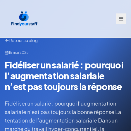
Retour au blog
15 mai 2025
Fidéliser un salarié : pourquoi
l’augmentation salariale
n’est pas toujours la réponse
Fidéliser un salarié : pourquoi l’augmentation
salariale n’est pas toujours la bonne réponse La
tentation de l’augmentation salariale Dans un
marché du travail hyper-concurrentiel, la