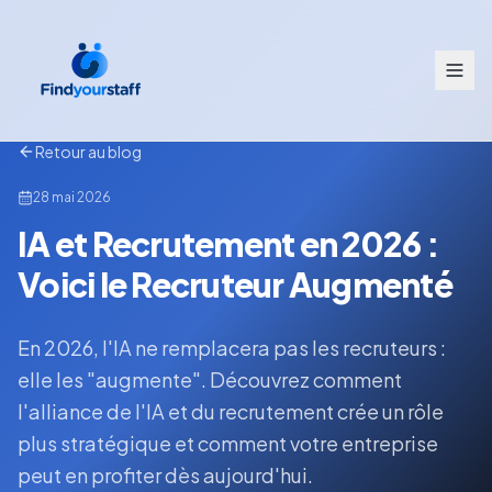
Retour au blog
28 mai 2026
IA et Recrutement en 2026 :
Voici le Recruteur Augmenté
En 2026, l'IA ne remplacera pas les recruteurs :
elle les "augmente". Découvrez comment
l'alliance de l'IA et du recrutement crée un rôle
plus stratégique et comment votre entreprise
peut en profiter dès aujourd'hui.