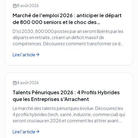
8 août 2026
Marché de l'emploi 2026 : anticiper le départ
de 800 000 seniors et le choc des
compétences
D'ici 2030, 800 000 postes par an seront libérés par les
départs en retraite, créant un déficit massif de
compétences. Découvrez comment transformer ce défi
démographique en avantage compétitif pour votre
Lire l'article
entreprise.
4 août 2026
Talents Pénuriques 2026 : 4 Profils Hybrides
que les Entreprises s'Arrachent
Le marché des talents pénuriques évolue. Découvrez les
4 profils hybrides (tech, santé, industrie, commercial) qui
seront cruciaux en 2026 et comment les attirer avant
vos concurrents.
Lire l'article